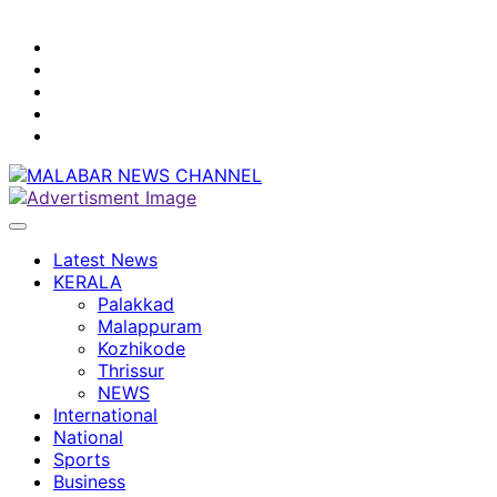
youtube
facebook
instagram
Mobile
App
twitter
Latest News
KERALA
Palakkad
Malappuram
Kozhikode
Thrissur
NEWS
International
National
Sports
Business