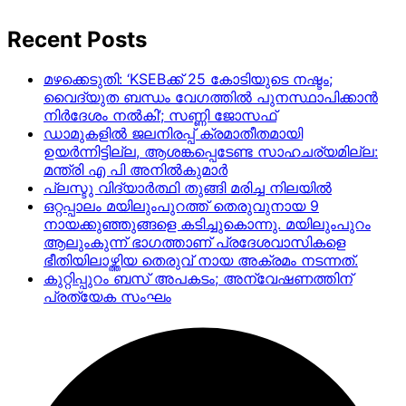
Recent Posts
മഴക്കെടുതി: ‘KSEBക്ക് 25 കോടിയുടെ നഷ്ടം;
വൈദ്യുത ബന്ധം വേഗത്തിൽ പുനസ്ഥാപിക്കാൻ
നിർ​ദേശം നൽകി’; സണ്ണി ജോസഫ്
ഡാമുകളില്‍ ജലനിരപ്പ് ക്രമാതീതമായി
ഉയര്‍ന്നിട്ടില്ല, ആശങ്കപ്പെടേണ്ട സാഹചര്യമില്ല:
മന്ത്രി എ പി അനില്‍കുമാര്‍
പ്ലസ്ടു വിദ്യാർത്ഥി തുങ്ങി മരിച്ച നിലയിൽ
ഒറ്റപ്പാലം മയിലുംപുറത്ത് തെരുവുനായ 9
നായക്കുഞ്ഞുങ്ങളെ കടിച്ചുകൊന്നു. മയിലുംപുറം
ആലുംകുന്ന് ഭാഗത്താണ് പ്രദേശവാസികളെ
ഭീതിയിലാഴ്ത്തിയ തെരുവ് നായ അക്രമം നടന്നത്.
കുറ്റിപ്പുറം ബസ് അപകടം; അന്വേഷണത്തിന്
പ്രത്യേക സംഘം