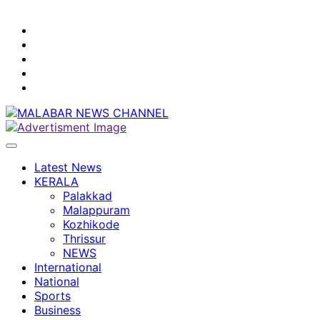
youtube
facebook
instagram
Mobile
App
twitter
Latest News
KERALA
Palakkad
Malappuram
Kozhikode
Thrissur
NEWS
International
National
Sports
Business