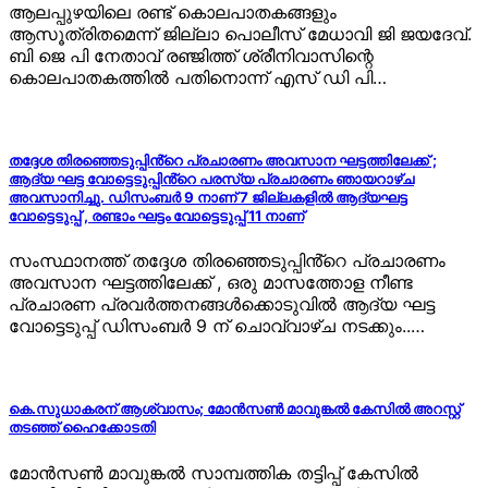
ആലപ്പുഴയിലെ രണ്ട് കൊലപാതകങ്ങളും
ആസൂത്രിതമെന്ന് ജില്ലാ പൊലീസ് മേധാവി ജി ജയദേവ്.
ബി ജെ പി നേതാവ് രഞ്ജിത്ത് ശ്രീനിവാസിന്റെ
കൊലപാതകത്തിൽ പതിനൊന്ന് എസ് ഡി പി…
തദ്ദേശ തിരഞ്ഞെടുപ്പിൻ്റെ പ്രചാരണം അവസാന ഘട്ടത്തിലേക്ക് ;
ആദ്യ ഘട്ട വോട്ടെടുപ്പിൻ്റെ പരസ്യ പ്രചാരണം ഞായറാഴ്ച
അവസാനിച്ചു. ഡിസംബർ 9 നാണ് 7 ജില്ലകളിൽ ആദ്യഘട്ട
വോട്ടെടുപ്പ് , രണ്ടാം ഘട്ടം വോട്ടെടുപ്പ് 11 നാണ്
സംസ്ഥാനത്ത് തദ്ദേശ തിരഞ്ഞെടുപ്പിൻ്റെ പ്രചാരണം
അവസാന ഘട്ടത്തിലേക്ക് , ഒരു മാസത്തോള നീണ്ട
പ്രചാരണ പ്രവർത്തനങ്ങൾക്കൊടുവിൽ ആദ്യ ഘട്ട
വോട്ടെടുപ്പ് ഡിസംബർ 9 ന് ചൊവ്വാഴ്ച നടക്കും..…
കെ.സുധാകരന് ആശ്വാസം; മോന്‍സണ്‍ മാവുങ്കല്‍ കേസില്‍ അറസ്റ്റ്
തടഞ്ഞ് ഹൈക്കോടതി
മോന്‍സണ്‍ മാവുങ്കല്‍ സാമ്പത്തിക തട്ടിപ്പ് കേസില്‍