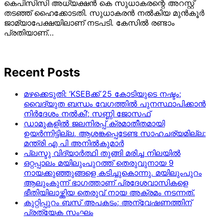
കെപിസിസി അധ്യക്ഷന്‍ കെ സുധാകരന്റെ അറസ്റ്റ്
തടഞ്ഞ് ഹൈക്കോടതി. സുധാകരന്‍ നല്‍കിയ മുന്‍കൂര്‍
ജാമ്യാപേക്ഷയിലാണ് നടപടി. കേസില്‍ രണ്ടാം
പ്രതിയാണ്…
Recent Posts
മഴക്കെടുതി: ‘KSEBക്ക് 25 കോടിയുടെ നഷ്ടം;
വൈദ്യുത ബന്ധം വേഗത്തിൽ പുനസ്ഥാപിക്കാൻ
നിർ​ദേശം നൽകി’; സണ്ണി ജോസഫ്
ഡാമുകളില്‍ ജലനിരപ്പ് ക്രമാതീതമായി
ഉയര്‍ന്നിട്ടില്ല, ആശങ്കപ്പെടേണ്ട സാഹചര്യമില്ല:
മന്ത്രി എ പി അനില്‍കുമാര്‍
പ്ലസ്ടു വിദ്യാർത്ഥി തുങ്ങി മരിച്ച നിലയിൽ
ഒറ്റപ്പാലം മയിലുംപുറത്ത് തെരുവുനായ 9
നായക്കുഞ്ഞുങ്ങളെ കടിച്ചുകൊന്നു. മയിലുംപുറം
ആലുംകുന്ന് ഭാഗത്താണ് പ്രദേശവാസികളെ
ഭീതിയിലാഴ്ത്തിയ തെരുവ് നായ അക്രമം നടന്നത്.
കുറ്റിപ്പുറം ബസ് അപകടം; അന്വേഷണത്തിന്
പ്രത്യേക സംഘം