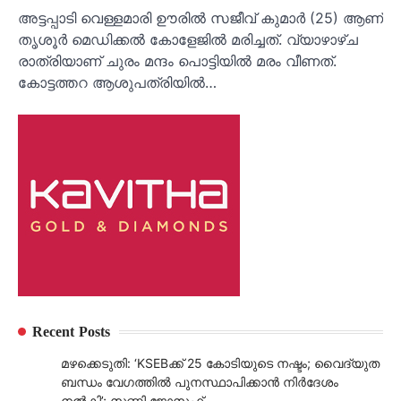
അട്ടപ്പാടി വെള്ളമാരി ഊരിൽ സജീവ് കുമാർ (25) ആണ്
തൃശൂർ മെഡിക്കൽ കോളേജിൽ മരിച്ചത്. വ്യാഴാഴ്ച
രാത്രിയാണ് ചുരം മന്ദം പൊട്ടിയിൽ മരം വീണത്.
കോട്ടത്തറ ആശുപത്രിയിൽ…
Recent Posts
മഴക്കെടുതി: ‘KSEBക്ക് 25 കോടിയുടെ നഷ്ടം; വൈദ്യുത
ബന്ധം വേഗത്തിൽ പുനസ്ഥാപിക്കാൻ നിർ​ദേശം
നൽകി’; സണ്ണി ജോസഫ്