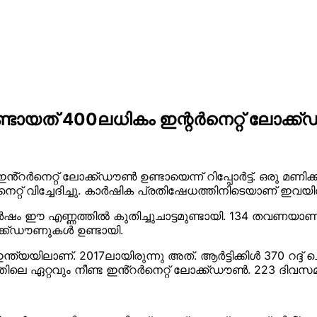
ടായത് 400ലധികം ഇന്റർനെറ്റ് ലോക്ക്ഡ
െറ്റ് ലോക്ക്ഡൗൺ ഉണ്ടായെന്ന് റിപ്പോർട്ട്. ഒരു മണിക്
െറ്റ് വിച്ചേദിച്ചു. കാർഷിക പ്രതിഷേധത്തിനിടെയാണ് ഇവ
ർഷം ഈ എണ്ണത്തിൽ കുതിച്ചുചാട്ടമുണ്ടായി. 134 തവണയാണ
ക്ക്ഡൗണുകൾ ഉണ്ടായി.
്യയിലാണ്. 2017ലായിരുന്നു അത്. ആർട്ടിക്കിൾ 370 റദ്ദ് ച
്തിലെ ഏറ്റവും നീണ്ട ഇൻ്റർനെറ്റ് ലോക്ക്ഡൗൺ. 223 ദിവസ