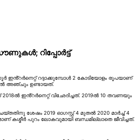
ൗണുകൾ; റിപ്പോർട്ട്
കൂർ ഇൻ്റർനെറ്റ് റദ്ദാക്കുമ്പോൾ 2 കോടിയോളം രൂപയാണ്
യിൽ അഞ്ചും ഉണ്ടായത്.
് 2018ൽ ഇൻ്റർനെറ്റ് വിഛേദിച്ചത്. 2019ൽ 10 തവണയും
െയ്തതിനു ശേഷം 2019 ഓഗസ്റ്റ് 4 മുതൽ 2020 മാർച്ച് 4
മാണ് കശ്മീർ പുറം ലോകവുമായി ബന്ധമില്ലാതെ ജീവിച്ചത്.