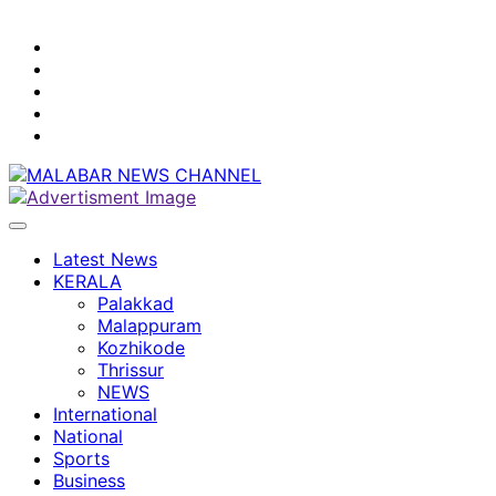
youtube
facebook
instagram
Mobile
App
twitter
Latest News
KERALA
Palakkad
Malappuram
Kozhikode
Thrissur
NEWS
International
National
Sports
Business