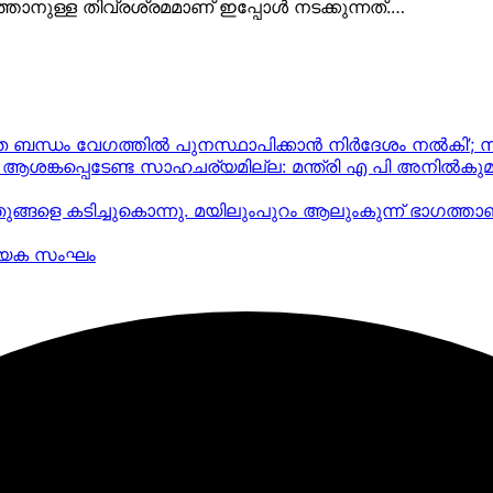
ത്താനുള്ള തിവ്രശ്രമമാണ് ഇപ്പോള്‍ നടക്കുന്നത്.…
്യുത ബന്ധം വേഗത്തിൽ പുനസ്ഥാപിക്കാൻ നിർ​ദേശം നൽകി’;
ല, ആശങ്കപ്പെടേണ്ട സാഹചര്യമില്ല: മന്ത്രി എ പി അനില്‍കുമാ
ഞുങ്ങളെ കടിച്ചുകൊന്നു. മയിലുംപുറം ആലുംകുന്ന് ഭാഗത്ത
ത്യേക സംഘം