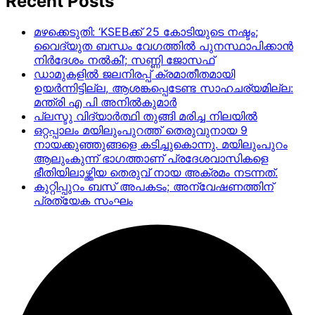
Recent Posts
മഴക്കെടുതി: ‘KSEBക്ക് 25 കോടിയുടെ നഷ്ടം;
വൈദ്യുത ബന്ധം വേഗത്തിൽ പുനസ്ഥാപിക്കാൻ
നിർ​ദേശം നൽകി’; സണ്ണി ജോസഫ്
ഡാമുകളില്‍ ജലനിരപ്പ് ക്രമാതീതമായി
ഉയര്‍ന്നിട്ടില്ല, ആശങ്കപ്പെടേണ്ട സാഹചര്യമില്ല:
മന്ത്രി എ പി അനില്‍കുമാര്‍
പ്ലസ്ടു വിദ്യാർത്ഥി തുങ്ങി മരിച്ച നിലയിൽ
ഒറ്റപ്പാലം മയിലുംപുറത്ത് തെരുവുനായ 9
നായക്കുഞ്ഞുങ്ങളെ കടിച്ചുകൊന്നു. മയിലുംപുറം
ആലുംകുന്ന് ഭാഗത്താണ് പ്രദേശവാസികളെ
ഭീതിയിലാഴ്ത്തിയ തെരുവ് നായ അക്രമം നടന്നത്.
കുറ്റിപ്പുറം ബസ് അപകടം; അന്വേഷണത്തിന്
പ്രത്യേക സംഘം