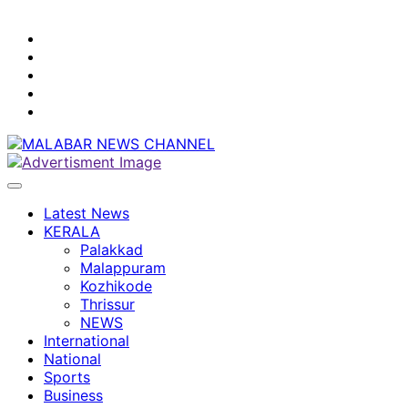
youtube
facebook
instagram
Mobile
App
twitter
Latest News
KERALA
Palakkad
Malappuram
Kozhikode
Thrissur
NEWS
International
National
Sports
Business