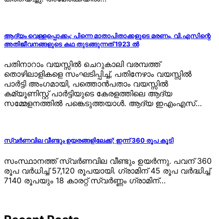
ആദ്യം വെള്ളപ്പൊക്കം; പിന്നെ മാതാപിതാക്കളുടെ മരണം, വി.എസിന്റെ
അതിജീവനങ്ങളുടെ കഥ തുടങ്ങുന്നത് 1923 ൽ
പതിനാറാം വയസ്സിൽ ചെറുകാലി വരമ്പത്ത്
തൊഴിലാളികളെ സംഘടിപ്പിച്ച്, പതിനേഴാം വയസ്സിൽ
പാർട്ടി അംഗമായി, പത്തൊൻപതാം വയസ്സിൽ
കമ്യൂണിസ്റ്റ് പാർട്ടിയുടെ കേരളത്തിലെ ആദ്യ
സമ്മേളനത്തിൽ പങ്കെടുത്തയാൾ. ആദ്യ ഇഎംഎസ്…
സ്വർണവില വീണ്ടും ഉയരങ്ങളിലേക്ക്; ഇന്ന് 360 രൂപ കൂടി
സംസ്ഥാനത്ത് സ്വർണവില വീണ്ടും ഉയർന്നു. പവന് 360
രൂപ വർധിച്ച് 57,120 രൂപയായി. ഗ്രാമിന് 45 രൂപ വർദ്ധിച്ച്
7140 രൂപയും 18 കാരറ്റ് സ്വർണ്ണം ഗ്രാമിന്…