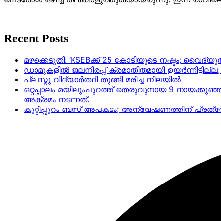
Recent Posts
മഴക്കെടുതി: ‘KSEBക്ക് 25 കോടിയുടെ നഷ്ടം; വൈദ
ഡാമുകളില്‍ ജലനിരപ്പ് ക്രമാതീതമായി ഉയര്‍ന്നിട്ടില്
പ്ലസ്ടു വിദ്യാർത്ഥി തുങ്ങി മരിച്ച നിലയിൽ
ഒറ്റപ്പാലം മയിലുംപുറത്ത് തെരുവുനായ 9 നായക്കുഞ്
അക്രമം നടന്നത്.
കുറ്റിപ്പുറം ബസ് അപകടം; അന്വേഷണത്തിന് പ്ര