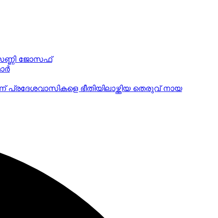
 സണ്ണി ജോസഫ്
ര്‍
ാണ് പ്രദേശവാസികളെ ഭീതിയിലാഴ്ത്തിയ തെരുവ് നായ