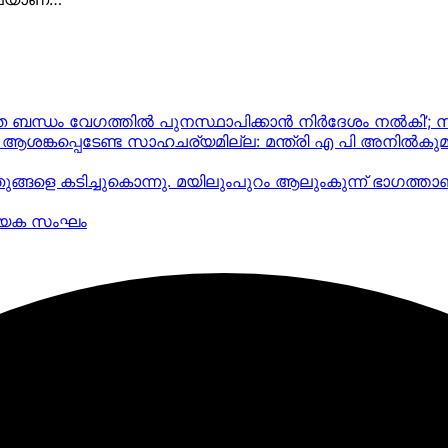
്യുത ബന്ധം വേഗത്തിൽ പുനസ്ഥാപിക്കാൻ നിർ​ദേശം നൽകി’;
ല, ആശങ്കപ്പെടേണ്ട സാഹചര്യമില്ല: മന്ത്രി എ പി അനില്‍കുമാ
ഞുങ്ങളെ കടിച്ചുകൊന്നു. മയിലുംപുറം ആലുംകുന്ന് ഭാഗത്ത
ത്യേക സംഘം