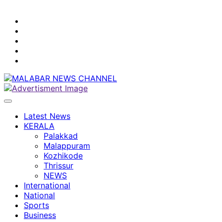
youtube
facebook
instagram
Mobile
App
twitter
Latest News
KERALA
Palakkad
Malappuram
Kozhikode
Thrissur
NEWS
International
National
Sports
Business