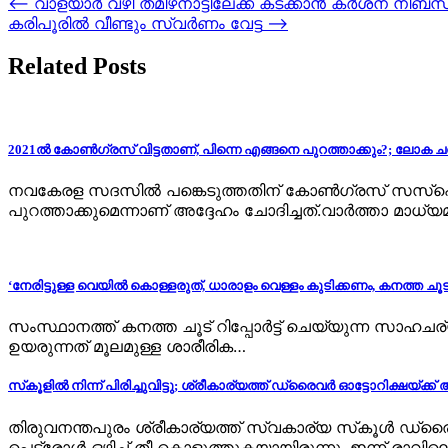
Post
⟵
വാളയാര്‍ വഴി തമിഴ്‌നാട്ടിലേക്ക് കടക്കാന്‍ കര്‍ശന നിബന
കരിപൂരിൽ വീണ്ടും സ്വർണം വേട്ട
⟶
navigation
Related Posts
2021ൽ കോൺഗ്രസ് വിട്ടതാണ്, പിന്നെ എങ്ങനെ പുറത്താക്കും?; ലോക
നവകേരള സദസില്‍ പങ്കെടുത്തതിന് കോണ്‍ഗ്രസ് സസ്പെന്‍ഡ്
പുറത്താക്കുമെന്നാണ് അദ്ദേഹം ചോദിച്ചത്.വാര്‍ത്താ മാധ്
‘നേരിട്ടുള്ള വെയില്‍ കൊള്ളരുത്, ധാരാളം വെള്ളം കുടിക്കണം, കനത്ത ച
സംസ്ഥാനത്ത് കനത്ത ചൂട് റിപ്പോര്‍ട്ട് ചെയ്യുന്ന സാഹച
ഉയരുന്നത് മൂലമുള്ള ശാരീരിക…
സ്‌കൂളില്‍ നിന്ന് പിരിച്ചുവിട്ടു; ശ്രീകാര്യത്ത് ഡ്രൈവര്‍ ഓട്ടോറിക്ഷയ്ക്
തിരുവനന്തപുരം ശ്രീകാര്യത്ത് സ്വകാര്യ സ്‌കൂള്‍ ഡ്ര
പെട്രോള്‍ ഒഴിച്ച് തീ കൊളുത്തുകയായിരുന്നു. ഇന്ന് രാവ