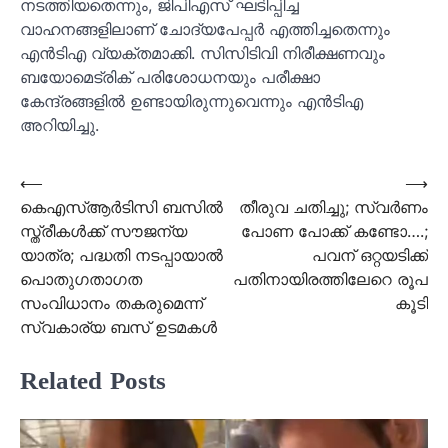
നടത്തിയതെന്നും, ജിപിഎസ് ഘടിപ്പിച്ച
വാഹനങ്ങളിലാണ് ചോദ്യപേപ്പർ എത്തിച്ചതെന്നും
എൻടിഎ വ്യക്തമാക്കി. സിസിടിവി നിരീക്ഷണവും
ബയോമെട്രിക് പരിശോധനയും പരീക്ഷാ
കേന്ദ്രങ്ങളിൽ ഉണ്ടായിരുന്നുവെന്നും എൻടിഎ
അറിയിച്ചു.
Post
⟵
⟶
കെഎസ്ആര്‍ടിസി ബസില്‍
തീരുവ ചതിച്ചു; സ്വര്‍ണം
navigation
സ്ത്രീകള്‍ക്ക് സൗജന്യ
പോണ പോക്ക് കണ്ടോ….;
യാത്ര; പദ്ധതി നടപ്പായാല്‍
പവന് ഒറ്റയടിക്ക്
പൊതുഗതാഗത
പതിനായിരത്തിലേറെ രൂപ
സംവിധാനം തകരുമെന്ന്
കൂടി
സ്വകാര്യ ബസ് ഉടമകള്‍
Related Posts