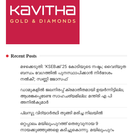
Recent Posts
മഴക്കെടുതി: ‘KSEBക്ക് 25 കോടിയുടെ നഷ്ടം; വൈദ്യുത
ബന്ധം വേഗത്തിൽ പുനസ്ഥാപിക്കാൻ നിർ​ദേശം
നൽകി’; സണ്ണി ജോസഫ്
ഡാമുകളില്‍ ജലനിരപ്പ് ക്രമാതീതമായി ഉയര്‍ന്നിട്ടില്ല,
ആശങ്കപ്പെടേണ്ട സാഹചര്യമില്ല: മന്ത്രി എ പി
അനില്‍കുമാര്‍
പ്ലസ്ടു വിദ്യാർത്ഥി തുങ്ങി മരിച്ച നിലയിൽ
ഒറ്റപ്പാലം മയിലുംപുറത്ത് തെരുവുനായ 9
നായക്കുഞ്ഞുങ്ങളെ കടിച്ചുകൊന്നു. മയിലുംപുറം