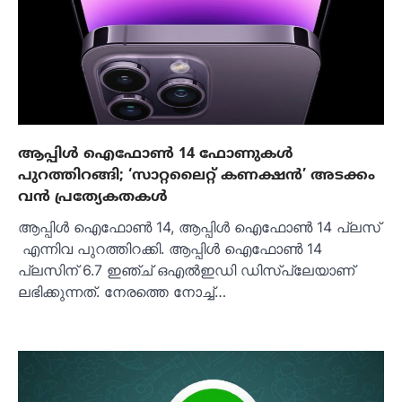
ആപ്പിള്‍ ഐഫോണ്‍ 14 ഫോണുകള്‍
പുറത്തിറങ്ങി; ‘സാറ്റലൈറ്റ് കണക്ഷന്‍’ അടക്കം
വന്‍ പ്രത്യേകതകള്‍
ആപ്പിള്‍ ഐഫോണ്‍ 14, ആപ്പിള്‍ ഐഫോണ്‍ 14 പ്ലസ്
എന്നിവ പുറത്തിറക്കി. ആപ്പിൾ ഐഫോൺ 14
പ്ലസിന് 6.7 ഇഞ്ച് ഒഎൽഇഡി ഡിസ്‌പ്ലേയാണ്
ലഭിക്കുന്നത്. നേരത്തെ നോച്ച്…