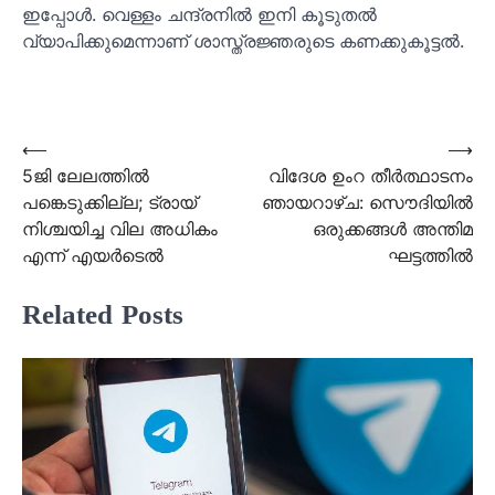
ഇപ്പോള്‍. വെള്ളം ചന്ദ്രനില്‍ ഇനി കൂടുതല്‍
വ്യാപിക്കുമെന്നാണ് ശാസ്ത്രജ്ഞരുടെ കണക്കുകൂട്ടല്‍.
Post
⟵
⟶
5ജി ലേലത്തില്‍
വിദേശ ഉംറ തീർത്ഥാടനം
navigation
പങ്കെടുക്കില്ല; ട്രായ്
ഞായറാഴ്ച: സൌദിയില്‍
നിശ്ചയിച്ച വില അധികം
ഒരുക്കങ്ങൾ അന്തിമ
എന്ന് എയര്‍ടെല്‍
ഘട്ടത്തില്‍
Related Posts