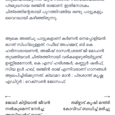
പ്രമുഖനായ രഞ്ജിൻ രാജാണ്. ഇതിനോടകം
ചിത്രത്തിന്റേതായി പുറത്തിറങ്ങിയ രണ്ടു പാട്ടുകളും
വൈറലായി കഴിഞ്ഞിരുന്നു.
ആകെ അഞ്ചു പാട്ടുകളാണ് കർണൻ നെപ്പോളിയൻ
ഭഗത് സിംഗിലുള്ളത്. റഫീഖ് അഹമ്മദ്, ബി കെ
ഹരിനാരായണൻ, അജീഷ് ദാസൻ,ശരത് ജി മോഹൻ
തുടങ്ങിയവർ ചിത്രത്തിനായി വരികളെഴുതിയിട്ടുണ്ട്.
ഉണ്ണിമേനോൻ, കെ എസ് ഹരിശങ്കർ, കണ്ണൂർ ഷരീഫ്,
സിയ ഉൾ ഹഖ്, രഞ്ജിൻ രാജ് എന്നിവരാണ് ഗാനങ്ങൾ
ആലപിച്ചിരിക്കുന്നത്. ക്യാമറ മാൻ : പ്രശാന്ത് കൃഷ്ണ
എഡിറ്റർ : റെക്സൺ ജോസഫ്.
Post
⟵
⟶
ജോലി കിട്ടിയാല്‍ ജീവന്‍
തമിഴ്നാട് കൃഷി മന്ത്രി
navigation
നല്‍കുമെന്ന് നേര്‍ച്ച;
കോവിഡ് ബാധിച്ച് മരിച്ചു
അസിസ്റ്റന്‍റ് ബാങ്ക്