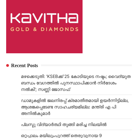
Recent Posts
മഴക്കെടുതി: ‘KSEBക്ക് 25 കോടിയുടെ നഷ്ടം; വൈദ്യുത
ബന്ധം വേഗത്തിൽ പുനസ്ഥാപിക്കാൻ നിർ​ദേശം
നൽകി’; സണ്ണി ജോസഫ്
ഡാമുകളില്‍ ജലനിരപ്പ് ക്രമാതീതമായി ഉയര്‍ന്നിട്ടില്ല,
ആശങ്കപ്പെടേണ്ട സാഹചര്യമില്ല: മന്ത്രി എ പി
അനില്‍കുമാര്‍
പ്ലസ്ടു വിദ്യാർത്ഥി തുങ്ങി മരിച്ച നിലയിൽ
ഒറ്റപ്പാലം മയിലുംപുറത്ത് തെരുവുനായ 9