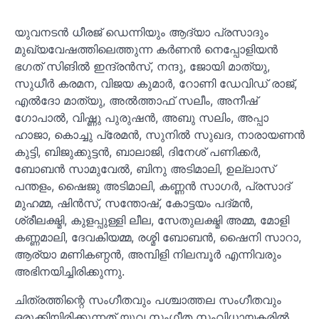
യുവനടൻ ധീരജ് ഡെന്നി
യും ആദ്യാ പ്ര
സാദും
മുഖ്യവേഷത്തിലെത്തുന്ന കർണൻ നെപ്പോളിയൻ
ഭഗത് സിങില്‍ ഇന്ദ്രൻസ്, നന്ദു, ജോയി മാത്യു,
സുധീർ കരമന, വിജയ കുമാർ, റോണി ഡേവിഡ് രാജ്,
എൽദോ മാത്യു, അൽത്താഫ് സലീം, അനീഷ്
ഗോപാൽ, വിഷ്ണു പുരുഷൻ, അബു സലിം, അപ്പാ
ഹാജാ, കൊച്ചു പ്രേമൻ, സുനിൽ സുഖദ, നാരായണൻ
കുട്ടി, ബിജുക്കുട്ടൻ, ബാലാജി, ദിനേശ് പണിക്കർ,
ബോബൻ സാമുവേൽ, ബിനു അടിമാലി, ഉല്ലാസ്
പന്തളം, ഷൈജു അടിമാലി, കണ്ണൻ സാഗർ, പ്രസാദ്
മുഹമ്മ, ഷിൻസ്, സന്തോഷ്, കോട്ടയം പദ്മൻ,
ശ്രീലക്ഷ്മി, കുളപ്പുള്ളി ലീല, സേതുലക്ഷ്മി അമ്മ, മോളി
കണ്ണമാലി, ദേവകിയമ്മ, രശ്മി ബോബൻ, ഷൈനി സാറാ,
ആര്യാ മണികണ്ഠൻ, അമ്പിളി നിലമ്പൂർ എന്നിവരും
അഭിനയിച്ചിരിക്കുന്നു.
ചിത്രത്തിന്റെ സംഗീതവും പശ്ചാത്തല സംഗീതവും
ഒരുക്കിയിരിക്കുന്നത് യുവ സംഗീത സംവിധായകരിൽ