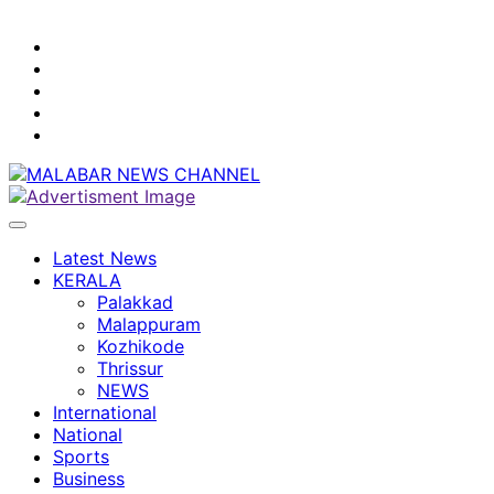
youtube
facebook
instagram
Mobile
App
twitter
Latest News
KERALA
Palakkad
Malappuram
Kozhikode
Thrissur
NEWS
International
National
Sports
Business