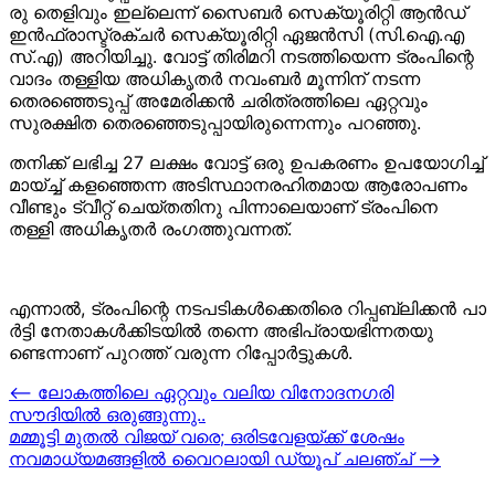
രു​ ​തെ​ളി​വും​ ​ഇ​ല്ലെ​ന്ന് ​സൈ​ബ​ര്‍​ ​സെ​ക്യൂ​രി​റ്റി​ ​ആ​ന്‍​ഡ് ​
ഇന്‍ഫ്രാ​സ്ട്ര​ക്ച​ര്‍​ ​സെ​ക്യൂ​രി​റ്റി​ ​ഏ​ജ​ന്‍​സി​ ​(​സി.​ഐ.​എ​
സ്.​എ​)​ ​അ​റി​യി​ച്ചു. വോട്ട് തിരിമറി നടത്തിയെന്ന ട്രംപിന്റെ
വാദം തള്ളിയ അധികൃതര്‍ നവംബര്‍ മൂന്നിന് നടന്ന
തെരഞ്ഞെടുപ്പ് അമേരിക്കന്‍ ചരിത്രത്തിലെ ഏറ്റവും
സുരക്ഷിത തെരഞ്ഞെടുപ്പായിരുന്നെന്നും പറഞ്ഞു.
തനിക്ക് ലഭിച്ച 27 ലക്ഷം വോട്ട് ഒരു ഉപകരണം ഉപയോഗിച്ച്‌
മായ്ച്ച് കളഞ്ഞെന്ന അടിസ്ഥാനരഹിതമായ ആരോപണം
വീണ്ടും ട്വീറ്റ് ചെയ്തതിനു പിന്നാലെയാണ് ട്രംപിനെ
തള്ളി അധികൃതര്‍ രംഗത്തുവന്നത്.
എ​ന്നാ​ല്‍,​ ​ട്രം​പി​ന്റെ​ ​ന​ട​പ​ടി​ക​ള്‍​ക്കെ​തി​രെ​ ​റി​പ്പ​ബ്ലി​ക്ക​ന്‍​ ​പാ​
ര്‍​ട്ടി​ ​നേതാകള്‍ക്കി​ട​യി​ല്‍​ ​ത​ന്നെ​ ​അ​ഭി​പ്രാ​യ​ഭി​ന്ന​ത​യു​
ണ്ടെന്നാണ് പുറത്ത് വരുന്ന റിപ്പോര്‍ട്ടുകള്‍.
Post
⟵
ലോകത്തിലെ ഏറ്റവും വലിയ വിനോദനഗരി
സൗദിയിൽ ഒരുങ്ങുന്നു..
navigation
മമ്മൂട്ടി മുതൽ വിജയ് വരെ; ഒരിടവേളയ്ക്ക് ശേഷം
നവമാധ്യമങ്ങളിൽ വൈറലായി ഡ്യൂപ് ചലഞ്ച്
⟶