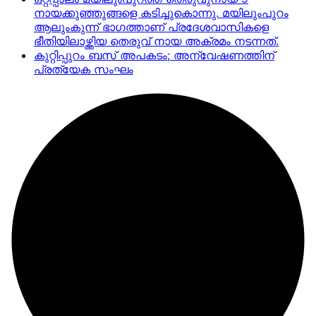
നായക്കുഞ്ഞുങ്ങളെ കടിച്ചുകൊന്നു. മയിലുംപുറം
ആലുംകുന്ന് ഭാഗത്താണ് പ്രദേശവാസികളെ
ഭീതിയിലാഴ്ത്തിയ തെരുവ് നായ അക്രമം നടന്നത്.
കുറ്റിപ്പുറം ബസ് അപകടം; അന്വേഷണത്തിന്
പ്രത്യേക സംഘം