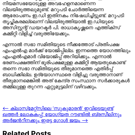
നിയമസഭയോടുള്ള അവഹേളനമാണെന്ന
വിലയിരുത്തലുമുണ്ട്. മറുപടി ചോര്‍ത്തിയെന്ന
ആരോപണം ഇ.ഡി ഇതിനകം നിഷേധിച്ചിട്ടുണ്ട്. മറുപടി
തൃപ്തികരമല്ലെന്ന് വിലയിരുത്തിയാല്‍ ഇ.ഡിയുടെ
അസിസ്റ്റന്റ് ഡയറക്ടര്‍ പി. രാധാകൃഷ്ണനെ എത്തിക്‌സ്
കമ്മിറ്റി വിളിച്ച് വരുത്തിയേക്കും.
എന്നാല്‍ സഭാ സമിതിയുടെ നീക്കത്തോട് പ്രതിപക്ഷ
എംഎല്‍എ മാര്‍ക്ക് യോജിപ്പില്ല. ഇന്നത്തെ യോഗത്തിലും
എംഎല്‍എമാര്‍ വിയോജിപ്പ് അറിയിക്കും. എന്നാല്‍
ഭരണപക്ഷത്തിന് ഭൂരിപക്ഷമുള്ള കമ്മിറ്റി ആയതുകൊണ്ട്
തന്നെ സഭാ സമിതിയുടെ തീരുമാനത്തെ എതിര്‍പ്പ്
ബാധിക്കില്ല. ഉദ്യോഗസ്ഥരെ വിളിച്ചു വരുത്താനാണ്
തീരുമാനമെങ്കില്‍ അത് കേന്ദ്ര സംസ്ഥാന സര്‍ക്കാരുകള്‍
തമ്മിലുള്ള തുറന്ന ഏറ്റുമുട്ടലിന് വഴിവക്കും.
Post
⟵
ക്ലാസ്‌മേറ്റ്‌സിലെ ‘സുകുമാരൻ’ ഇവിടെയുണ്ട്
ഖത്തര്‍ ലോകകപ്പ്; യോഗ്യത റൗണ്ടില്‍ ബ്രസീലിനും
navigation
അർജന്‍റീനക്കും ഇരട്ട ഗോള്‍ ജയം
⟶
Related Posts