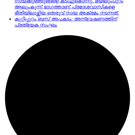
നായക്കുഞ്ഞുങ്ങളെ കടിച്ചുകൊന്നു. മയിലുംപുറം
ആലുംകുന്ന് ഭാഗത്താണ് പ്രദേശവാസികളെ
ഭീതിയിലാഴ്ത്തിയ തെരുവ് നായ അക്രമം നടന്നത്.
കുറ്റിപ്പുറം ബസ് അപകടം; അന്വേഷണത്തിന്
പ്രത്യേക സംഘം