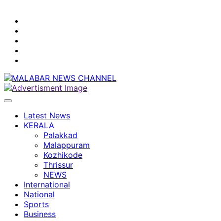
youtube
facebook
instagram
Mobile
App
twitter
Latest News
KERALA
Palakkad
Malappuram
Kozhikode
Thrissur
NEWS
International
National
Sports
Business