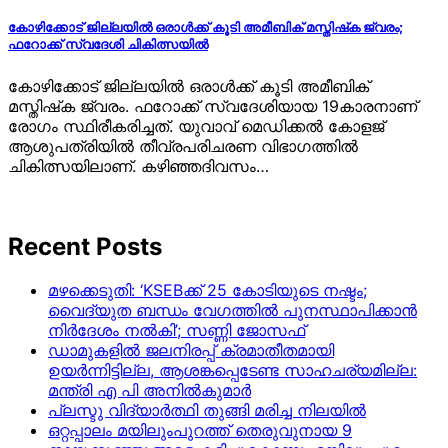
കോഴിക്കോട് ജില്ലയില്‍ ഒരാള്‍ക്ക് കൂടി അമീബിക് മസ്തിഷ്‌ക ജ്വരം;
ഫറോക്ക് സ്വദേശി ചികിത്സയില്‍
കോഴിക്കോട് ജില്ലയില്‍ ഒരാള്‍ക്ക് കൂടി അമീബിക്
മസ്തിഷ്‌ക ജ്വരം. ഫറോക്ക് സ്വദേശിയായ 19കാരനാണ്
രോഗം സ്ഥിരീകരിച്ചത്. യുവാവ് മെഡിക്കല്‍ കോളജ്
ആശുപത്രിയില്‍ തീവ്രപരിചരണ വിഭാഗത്തില്‍
ചികിത്സയിലാണ്. കഴിഞ്ഞദിവസം…
Recent Posts
മഴക്കെടുതി: ‘KSEBക്ക് 25 കോടിയുടെ നഷ്ടം;
വൈദ്യുത ബന്ധം വേഗത്തിൽ പുനസ്ഥാപിക്കാൻ
നിർ​ദേശം നൽകി’; സണ്ണി ജോസഫ്
ഡാമുകളില്‍ ജലനിരപ്പ് ക്രമാതീതമായി
ഉയര്‍ന്നിട്ടില്ല, ആശങ്കപ്പെടേണ്ട സാഹചര്യമില്ല:
മന്ത്രി എ പി അനില്‍കുമാര്‍
പ്ലസ്ടു വിദ്യാർത്ഥി തുങ്ങി മരിച്ച നിലയിൽ
ഒറ്റപ്പാലം മയിലുംപുറത്ത് തെരുവുനായ 9