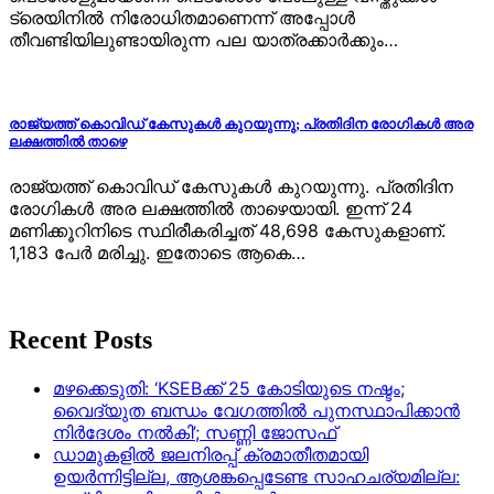
ട്രെയിനിൽ നിരോധിതമാണെന്ന് അപ്പോൾ
തീവണ്ടിയിലുണ്ടായിരുന്ന പല യാത്രക്കാർക്കും…
രാജ്യത്ത് കൊവിഡ് കേസുകൾ കുറയുന്നു; പ്രതിദിന രോഗികൾ അര
ലക്ഷത്തിൽ താഴെ
രാജ്യത്ത് കൊവിഡ് കേസുകൾ കുറയുന്നു. പ്രതിദിന
രോഗികൾ അര ലക്ഷത്തിൽ താഴെയായി. ഇന്ന് 24
മണിക്കൂറിനിടെ സ്ഥിരീകരിച്ചത് 48,698 കേസുകളാണ്.
1,183 പേർ മരിച്ചു. ഇതോടെ ആകെ…
Recent Posts
മഴക്കെടുതി: ‘KSEBക്ക് 25 കോടിയുടെ നഷ്ടം;
വൈദ്യുത ബന്ധം വേഗത്തിൽ പുനസ്ഥാപിക്കാൻ
നിർ​ദേശം നൽകി’; സണ്ണി ജോസഫ്
ഡാമുകളില്‍ ജലനിരപ്പ് ക്രമാതീതമായി
ഉയര്‍ന്നിട്ടില്ല, ആശങ്കപ്പെടേണ്ട സാഹചര്യമില്ല: