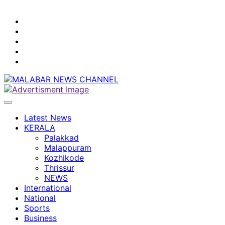
youtube
facebook
instagram
Mobile
App
twitter
Latest News
KERALA
Palakkad
Malappuram
Kozhikode
Thrissur
NEWS
International
National
Sports
Business