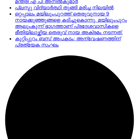
മന്ത്രി എ പി അനില്‍കുമാര്‍
പ്ലസ്ടു വിദ്യാർത്ഥി തുങ്ങി മരിച്ച നിലയിൽ
ഒറ്റപ്പാലം മയിലുംപുറത്ത് തെരുവുനായ 9
നായക്കുഞ്ഞുങ്ങളെ കടിച്ചുകൊന്നു. മയിലുംപുറം
ആലുംകുന്ന് ഭാഗത്താണ് പ്രദേശവാസികളെ
ഭീതിയിലാഴ്ത്തിയ തെരുവ് നായ അക്രമം നടന്നത്.
കുറ്റിപ്പുറം ബസ് അപകടം; അന്വേഷണത്തിന്
പ്രത്യേക സംഘം