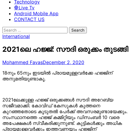
Technology
🛑Live Tv
Android Mobile App
CONTACT US
Search
for:
International
2021ലെ ഹജ്ജ്: സൗദി ഒരുക്കം തുടങ്ങി
Mohammed Favas
December 2, 2020
18നും 65നും ഇടയിൽ പ്രായമുള്ളവർക്കേ ഹജ്ജിന്
അനുമതിയുണ്ടാകൂ.
2021ലേക്കുള്ള ഹജ്ജ് ഒരുക്കങ്ങൾ സൗദി അറേബ്യ
സജീവമാക്കി. കോവിഡ് കേസുകൾ കുത്തനെ
കുറഞ്ഞതോടെ കൂടുതൽ പേർക്ക് അവസരമുണ്ടായേക്കും.
സംസ്ഥാനത്തെ ഹജ്ജ് കമ്മിറ്റിയും ഡിസംബർ 10 വരെ
അപേക്ഷകൾ സ്വീകരിക്കുന്നുണ്ട്. കുട്ടികൾക്കും അധിക
പ്രായമുള്ളവർക്കും ഇത്തവണയും ഹജ്ജിന്