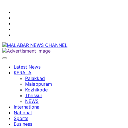
youtube
facebook
instagram
Mobile
App
twitter
Latest News
KERALA
Palakkad
Malappuram
Kozhikode
Thrissur
NEWS
International
National
Sports
Business