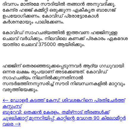
ദിവസം മാത്രമേ സൗദിയിൽ തങ്ങാൻ അനുവദിക്കൂ.
കേന്ദ്ര ഹജ്ജ് കമ്മിറ്റി ഒരുക്കുന്ന ഏകീകൃത ബാഗേജ്
ഉപയോഗിക്കണം. കോവിഡ് പ്രോട്ടോകോൾ
കർശനമായും പാലിക്കേണം.
കോവിഡ് സാഹചര്യത്തിൽ ഇത്തവണ ഹജ്ജിനുള്ള
ചെലവ് വർധിക്കും. നിലവിലെ കണക്ക് പ്രകാരം ഏകദേശ
യാത്രാ ചെലവ് 375000 ആയിരിക്കും.
ഹജ്ജിന് തെരഞ്ഞെടുക്കപ്പെടുന്നവർ ആദ്യ ഗഡുവായി
ഒന്നര ലക്ഷം രൂപയാണ് അടക്കേണ്ടത്. കോവിഡ്
സാഹചര്യം നിലനിൽക്കുന്നതിനാൽ
സന്ദർഭത്തിനനുസരിച്ച് സൗദി നിബന്ധനകളിൽ മാറ്റവും
വരുത്തിയേക്കും.
Post
⟵
ഡോളര്‍ കടത്ത് കേസ്; ശിവശങ്കറിനെ പ്രതിചേര്‍ത്ത്
കസ്റ്റംസ്
navigation
ബുറേവി; തെക്കന്‍ കേരളം, തമിഴ്‌നാട് തീരങ്ങള്‍ക്ക്
ചുഴലിക്കാറ്റ് മുന്നറിയിപ്പ്; കാറ്റിന്റെ വേഗത 90 കിലോമീറ്റര്‍
വരെ
⟶