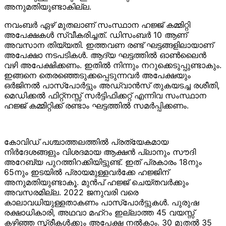
അനുമതിയുണ്ടാകില്ല.
നവംബര്‍ ഏഴ് മുതലാണ് സംസ്ഥാന ഹജ്ജ് കമ്മിറ്റി
അപേക്ഷകൾ സ്വീകരിച്ചത്. ഡിസംബര്‍ 10 ആണ്
അവസാന തിയ്യതി. ഇത്തവണ രണ്ട് ഘട്ടങ്ങളിലായാണ്
അപേക്ഷാ നടപടികൾ. ആദ്യ ഘട്ടത്തില്‍ ഓൺലൈൻ
വഴി അപേക്ഷിക്കണം. ഇതിൽ നിന്നും നറുക്കെടുപ്പുണ്ടാകും.
ഇങ്ങനെ തെരഞ്ഞെടുക്കപ്പെടുന്നവർ അപേക്ഷയും
ഒര്‍ജിനല്‍ പാസ്പോര്‍ട്ടും അഡ്വാന്‍സ് തുകയടച്ച രശീതി,
മെഡിക്കല്‍ ഫിറ്റ്നസ്സ് സര്‍ട്ടിഫിക്കറ്റ് എന്നിവ സംസ്ഥാന
ഹജ്ജ് കമ്മിറ്റിക്ക് രണ്ടാം ഘട്ടത്തില്‍ സമര്‍പ്പിക്കണം.
കോവിഡ് പശ്ചാത്തലത്തിൽ പ്രത്യേകമായ
നിർദേശങ്ങളും വിശദമായ ആക്ഷൻ പ്ലാനും സൗദി
അറേബ്യ പുറത്തിറക്കിയിട്ടുണ്ട്. ഇത് പ്രകാരം 18നും
65നും ഇടയിൽ പ്രായമുള്ളവർക്കേ ഹജ്ജിന്
അനുമതിയുണ്ടാകൂ. മുന്‍പ് ഹജ്ജ് ചെയ്തവർക്കും
അവസരമില്ല. 2022 ജനുവരി വരെ
കാലാവധിയുള്ളതാകണം പാസ്പോർട്ടുകൾ. പുരുഷ
രക്ഷാധികാരി, അഥവാ മഹ്റം ഇല്ലാത്ത 45 വയസ്സ്
കഴിഞ്ഞ സ്ത്രീകൾക്കും അപേക്ഷ നൽകാം. 30 മുതല്‍ 35