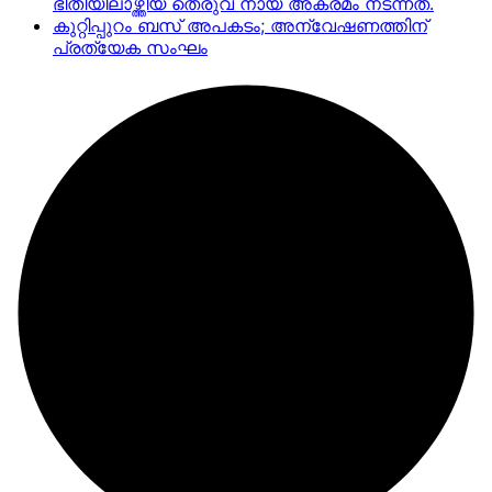
ഭീതിയിലാഴ്ത്തിയ തെരുവ് നായ അക്രമം നടന്നത്.
കുറ്റിപ്പുറം ബസ് അപകടം; അന്വേഷണത്തിന്
പ്രത്യേക സംഘം