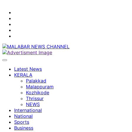
youtube
facebook
instagram
Mobile
App
twitter
Latest News
KERALA
Palakkad
Malappuram
Kozhikode
Thrissur
NEWS
International
National
Sports
Business