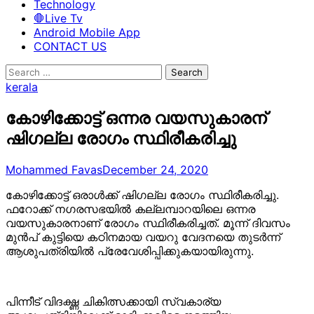
Technology
🛑Live Tv
Android Mobile App
CONTACT US
Search
for:
kerala
കോഴിക്കോട്ട് ഒന്നര വയസുകാരന്
ഷിഗല്ല രോഗം സ്ഥിരീകരിച്ചു
Mohammed Favas
December 24, 2020
കോഴിക്കോട്ട് ഒരാള്‍ക്ക് ഷിഗല്ല രോഗം സ്ഥിരീകരിച്ചു.
ഫറോക്ക് നഗരസഭയില്‍ കല്ലമ്പാറയിലെ ഒന്നര
വയസുകാരനാണ് രോഗം സ്ഥിരീകരിച്ചത്. മൂന്ന് ദിവസം
മുൻപ് കുട്ടിയെ കഠിനമായ വയറു വേദനയെ തുടർന്ന്
ആശുപത്രിയിൽ പ്രേവേശിപ്പിക്കുകയായിരുന്നു.
പിന്നീട് വിദഗ്ദ്ധ ചികിത്സക്കായി സ്വകാര്യ