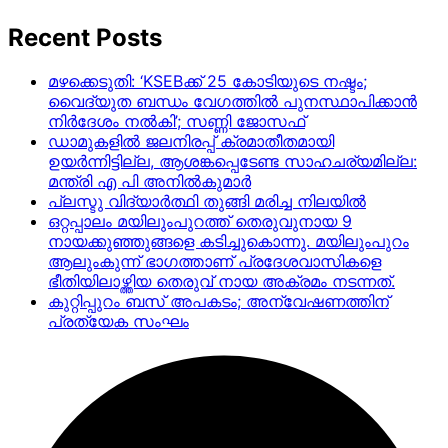
Recent Posts
മഴക്കെടുതി: ‘KSEBക്ക് 25 കോടിയുടെ നഷ്ടം;
വൈദ്യുത ബന്ധം വേഗത്തിൽ പുനസ്ഥാപിക്കാൻ
നിർ​ദേശം നൽകി’; സണ്ണി ജോസഫ്
ഡാമുകളില്‍ ജലനിരപ്പ് ക്രമാതീതമായി
ഉയര്‍ന്നിട്ടില്ല, ആശങ്കപ്പെടേണ്ട സാഹചര്യമില്ല:
മന്ത്രി എ പി അനില്‍കുമാര്‍
പ്ലസ്ടു വിദ്യാർത്ഥി തുങ്ങി മരിച്ച നിലയിൽ
ഒറ്റപ്പാലം മയിലുംപുറത്ത് തെരുവുനായ 9
നായക്കുഞ്ഞുങ്ങളെ കടിച്ചുകൊന്നു. മയിലുംപുറം
ആലുംകുന്ന് ഭാഗത്താണ് പ്രദേശവാസികളെ
ഭീതിയിലാഴ്ത്തിയ തെരുവ് നായ അക്രമം നടന്നത്.
കുറ്റിപ്പുറം ബസ് അപകടം; അന്വേഷണത്തിന്
പ്രത്യേക സംഘം