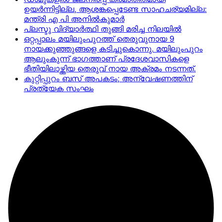
ഉയര്‍ന്നിട്ടില്ല, ആശങ്കപ്പെടേണ്ട സാഹചര്യമില്ല:
മന്ത്രി എ പി അനില്‍കുമാര്‍
പ്ലസ്ടു വിദ്യാർത്ഥി തുങ്ങി മരിച്ച നിലയിൽ
ഒറ്റപ്പാലം മയിലുംപുറത്ത് തെരുവുനായ 9
നായക്കുഞ്ഞുങ്ങളെ കടിച്ചുകൊന്നു. മയിലുംപുറം
ആലുംകുന്ന് ഭാഗത്താണ് പ്രദേശവാസികളെ
ഭീതിയിലാഴ്ത്തിയ തെരുവ് നായ അക്രമം നടന്നത്.
കുറ്റിപ്പുറം ബസ് അപകടം; അന്വേഷണത്തിന്
പ്രത്യേക സംഘം