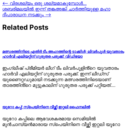
Post
⟵
വിരശല്യം ഒരു ശല്യമാകുമ്പോള്‍…
ശബരിമലയിൽ ഇന്ന് തങ്കഅങ്കി ചാർത്തിയുള്ള മഹാ
navigation
ദീപാരാധന നടക്കും
⟶
Related Posts
മത്സരത്തിനിടെ എതിർ ടീം അംഗത്തിന്റെ ടാക്കിൾ; ലിവർപൂൾ യുവതാരം
ഹാർവി എലിയറ്റിന് ഗുരുതര പരുക്ക്: വിഡിയോ
ഇംഗ്ലീഷ് പ്രീമിയർ ലീഗ് ടീം ലിവർപൂളിൻ്റെ യുവതാരം
ഹാർവി എലിയറ്റിന് ഗുരുതര പരുക്ക്. ഇന്ന് ലീഡ്സ്
യുണൈറ്റഡുമായി നടക്കുന്ന മത്സരത്തിനിടെയാണ്
താരത്തിൻ്റെ മുട്ടുകാലിന് ഗുരുതര പരുക്ക് പറ്റിയത്.…
യൂറോ കപ്പ്: സ്പെയിനിനെ വീഴ്ത്തി ഇറ്റലി ഫൈനലില്‍
യൂറോ കപ്പിലെ ആവേശകരമായ സെമിയില്‍
മുന്‍ചാമ്പ്യൻമാരായ സ്‌പെയിനിനെ വീഴ്ത്തി ഇറ്റലി യൂറോ