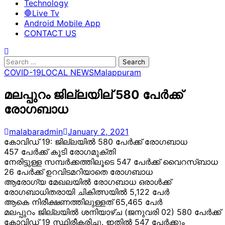
Technology
🛑Live Tv
Android Mobile App
CONTACT US
Search
for:
COVID-19
LOCAL NEWS
Malappuram
മലപ്പുറം ജില്ലയില് 580 പേര്‍ക്ക്
രോഗബാധ
malabaradmin
January 2, 2021
കോവിഡ് 19: ജില്ലയില്
580 പേര്
ക്ക് രോഗബാധ
457 പേര്
ക്ക് കൂടി രോഗമുക്തി
നേരിട്ടുള്ള സമ്പര്
ക്കത്തിലൂടെ 547 പേര്
ക്ക് വൈറസ്ബാധ
26 പേര്
ക്ക് ഉറവിടമറിയാതെ രോഗബാധ
ആരോഗ്യ മേഖലയില്
രോഗബാധ ഒരാള്
ക്ക്
രോഗബാധിതരായി ചികിത്സയില്
5,122 പേര്
ആകെ നിരീക്ഷണത്തിലുള്ളത് 65,465 പേര്
മലപ്പുറം ജില്ലയില്
ശനിയാഴ്ച (ജനുവരി 02) 580 പേര്
ക്ക്
കോവിഡ് 19 സ്ഥിരീകരിച്ചു. ഇതില്
547 പേര്
ക്കും