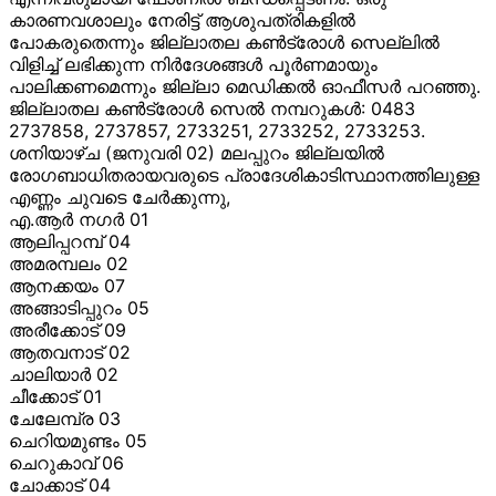
കാരണവശാലും നേരിട്ട് ആശുപത്രികളില്
പോകരുതെന്നും ജില്ലാതല കണ്
ട്രോള്
സെല്ലില്
വിളിച്ച് ലഭിക്കുന്ന നിര്
ദേശങ്ങള്
പൂര്
ണമായും
പാലിക്കണമെന്നും ജില്ലാ മെഡിക്കല്
ഓഫീസര്
പറഞ്ഞു.
ജില്ലാതല കണ്
ട്രോള്
സെല്
നമ്പറുകള്
: 0483
2737858, 2737857, 2733251, 2733252, 2733253.
ശനിയാഴ്ച (ജനുവരി 02) മലപ്പുറം ജില്ലയില്
രോഗബാധിതരായവരുടെ പ്രാദേശികാടിസ്ഥാനത്തിലുള്ള
എണ്ണം ചുവടെ ചേര്
ക്കുന്നു,
എ.ആര്
നഗര്
01
ആലിപ്പറമ്പ് 04
അമരമ്പലം 02
ആനക്കയം 07
അങ്ങാടിപ്പുറം 05
അരീക്കോട് 09
ആതവനാട് 02
ചാലിയാര്
02
ചീക്കോട് 01
ചേലേമ്പ്ര 03
ചെറിയമുണ്ടം 05
ചെറുകാവ് 06
ചോക്കാട് 04