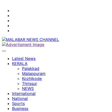
youtube
facebook
instagram
Mobile
App
twitter
Latest News
KERALA
Palakkad
Malappuram
Kozhikode
Thrissur
NEWS
International
National
Sports
Business