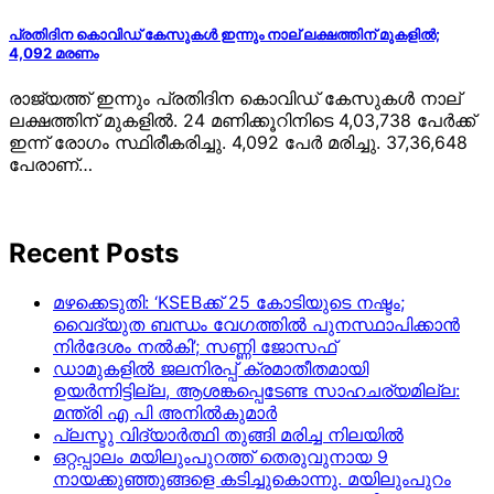
പ്രതിദിന കൊവിഡ് കേസുകൾ ഇന്നും നാല് ലക്ഷത്തിന് മുകളിൽ;
4,092 മരണം
രാജ്യത്ത് ഇന്നും പ്രതിദിന കൊവിഡ് കേസുകൾ നാല്
ലക്ഷത്തിന് മുകളിൽ. 24 മണിക്കൂറിനിടെ 4,03,738 പേർക്ക്
ഇന്ന് രോഗം സ്ഥിരീകരിച്ചു. 4,092 പേർ മരിച്ചു. 37,36,648
പേരാണ്…
Recent Posts
മഴക്കെടുതി: ‘KSEBക്ക് 25 കോടിയുടെ നഷ്ടം;
വൈദ്യുത ബന്ധം വേഗത്തിൽ പുനസ്ഥാപിക്കാൻ
നിർ​ദേശം നൽകി’; സണ്ണി ജോസഫ്
ഡാമുകളില്‍ ജലനിരപ്പ് ക്രമാതീതമായി
ഉയര്‍ന്നിട്ടില്ല, ആശങ്കപ്പെടേണ്ട സാഹചര്യമില്ല:
മന്ത്രി എ പി അനില്‍കുമാര്‍
പ്ലസ്ടു വിദ്യാർത്ഥി തുങ്ങി മരിച്ച നിലയിൽ
ഒറ്റപ്പാലം മയിലുംപുറത്ത് തെരുവുനായ 9
നായക്കുഞ്ഞുങ്ങളെ കടിച്ചുകൊന്നു. മയിലുംപുറം