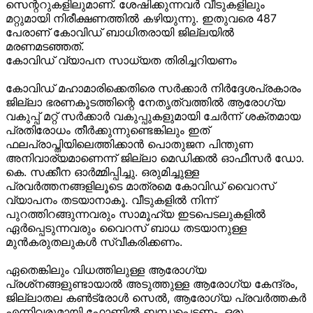
സെന്ററുകളിലുമാണ്. ശേഷിക്കുന്നവര്
വീടുകളിലും
മറ്റുമായി നിരീക്ഷണത്തില്
കഴിയുന്നു. ഇതുവരെ 487
പേരാണ് കോവിഡ് ബാധിതരായി ജില്ലയില്
മരണമടഞ്ഞത്.
കോവിഡ് വ്യാപന സാധ്യത തിരിച്ചറിയണം
കോവിഡ് മഹാമാരിക്കെതിരെ സര്
ക്കാര്
നിര്
ദ്ദേശപ്രകാരം
ജില്ലാ ഭരണകൂടത്തിന്റെ നേതൃത്വത്തില്
ആരോഗ്യ
വകുപ്പ് മറ്റ് സര്
ക്കാര്
വകുപ്പുകളുമായി ചേര്
ന്ന് ശക്തമായ
പ്രതിരോധം തീര്
ക്കുന്നുണ്ടെങ്കിലും ഇത്
ഫലപ്രാപ്തിയിലെത്തിക്കാന്
പൊതുജന പിന്തുണ
അനിവാര്യമാണെന്ന് ജില്ലാ മെഡിക്കല്
ഓഫീസര്
ഡോ.
കെ. സക്കീന ഓര്
മ്മിപ്പിച്ചു. ഒരുമിച്ചുള്ള
പ്രവര്
ത്തനങ്ങളിലൂടെ മാത്രമെ കോവിഡ് വൈറസ്
വ്യാപനം തടയാനാകൂ. വീടുകളില്
നിന്ന്
പുറത്തിറങ്ങുന്നവരും സാമൂഹ്യ ഇടപെടലുകളില്
ഏര്
പ്പെടുന്നവരും വൈറസ് ബാധ തടയാനുള്ള
മുന്
കരുതലുകള്
സ്വീകരിക്കണം.
ഏതെങ്കിലും വിധത്തിലുള്ള ആരോഗ്യ
പ്രശ്‌നങ്ങളുണ്ടായാല്
അടുത്തുള്ള ആരോഗ്യ കേന്ദ്രം,
ജില്ലാതല കണ്
ട്രോള്
സെല്
, ആരോഗ്യ പ്രവര്
ത്തകര്
എന്നിവരുമായി ഫോണില്
ബന്ധപ്പെടണം. ഒരു