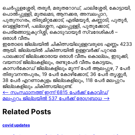
ചെർപ്പുളശ്ശേരി, തരൂർ, മരുതറോഡ്, ചാലിശ്ശേരി, കോട്ടായി,
പൊൽപ്പുള്ളി, മുതലമട, ആനക്കര, അമ്പലപ്പാറ,
പുതുനഗരം, തിരുമിറ്റക്കോട്, എരിമയൂർ, കണ്ണാടി, പുതൂർ,
വെള്ളിനേഴി, പല്ലശ്ശന, എലപ്പുള്ളി, പുതുക്കോട്,
പെരിങ്ങോട്ടുകുറിശ്ശി, കൊടുവായൂർ സ്വദേശികൾ –
ഒരാൾ വീതം
ഇതോടെ ജില്ലയില്
ചികിത്സയിലുള്ളവരുടെ എണ്ണം 4233
ആയി. ജില്ലയില്
ചികിത്സയില്
ഉള്ളവര്
ക്ക് പുറമെ
പാലക്കാട് ജില്ലക്കാരായ ഒരാള്
വീതം കൊല്ലം, ഇടുക്കി,
വയനാട് ജില്ലകളിലും, രണ്ടുപേർ വീതം കോട്ടയം,
കാസർകോഡ് ജില്ലകളിലും മൂന്ന് പേര്
ആലപ്പുഴ, 7 പേർ
തിരുവനന്തപുരം, 19 പേര്
കോഴിക്കോട്, 36 പേർ തൃശ്ശൂര്
,
38 പേർ എറണാകുളം ജില്ലകളിലും, 118 പേര്
മലപ്പുറം
ജില്ലകളിലും ചികിത്സയിലുണ്ട്.
Post
⟵
സംസ്ഥാനത്ത് ഇന്ന് 6815 പേര്‍ക്ക് കോവിഡ്
മലപ്പുറം ജില്ലയില്‍ 537 പേര്‍ക്ക് രോഗബാധ
⟶
navigation
Related Posts
covid updates