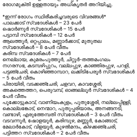
രോഗമുക്തി ഉള്ളതായും അധികൃതര്
അറിയിച്ചു.
*ഇന്ന് രോഗം സ്ഥിരീകരിച്ചവരുടെ വിവരങ്ങൾ*
പാലക്കാട് സ്വദേശികൾ – 23 പേർ
ഷൊർണൂർ സ്വദേശികൾ – 15 പേർ
പട്ടാമ്പി സ്വദേശികൾ – 12 പേർ
ആലത്തൂർ, ഒറ്റപ്പാലം, മണ്ണാർക്കാട്, മുതുതല
സ്വദേശികൾ – 8 പേർ വീതം
കരിമ്പ സ്വദേശികൾ – 7 പേർ
നെല്ലായ, കുമരംപുത്തൂർ, ചിറ്റൂർ-തത്തമംഗലം
നഗരസഭ, കടമ്പഴിപ്പുറം, വല്ലപ്പുഴ, കാഞ്ഞിരപ്പുഴ, പറളി,
പട്ടഞ്ചേരി, കൊഴിഞ്ഞാമ്പാറ, ലക്കിടിപേരൂർ സ്വദേശികൾ
– 5 പേർ വീതം
പിരായിരി, വടക്കഞ്ചേരി, ചളവറ, കാവശ്ശേരി,
അകത്തെത്തറ, പെരുവമ്പ്‌, ഓങ്ങല്ലൂർ സ്വദേശികൾ – 4
പേർ വീതം
പൂക്കോട്ടുകാവ്, വാണിയംകുളം, പുതുശ്ശേരി, നല്ലേപ്പിള്ളി,
കൊല്ലങ്കോട്, നെന്മാറ, പുതുപ്പരിയാരം, അനങ്ങനടി,
വണ്ടാഴി, എരുത്തേമ്പതി സ്വദേശികൾ – 3 പേർ വീതം
വടവന്നൂർ, ഷോളയൂർ, കരിമ്പുഴ, മണ്ണൂർ, കോങ്ങാട്,
മേലാർകോട്, വിളയൂർ, കുഴൽമന്ദം, കിഴക്കഞ്ചേരി,
പട്ടിത്തറ സ്വദേശികൾ – 2 പേർ വീതം