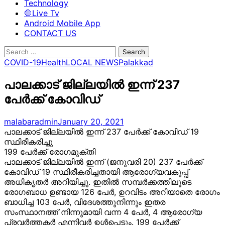
Technology
🛑Live Tv
Android Mobile App
CONTACT US
Search
for:
COVID-19
Health
LOCAL NEWS
Palakkad
പാലക്കാട് ജില്ലയില്‍ ഇന്ന് 237
പേര്‍ക്ക് കോവിഡ്
malabaradmin
January 20, 2021
പാലക്കാട് ജില്ലയില്
ഇന്ന് 237 പേര്
ക്ക് കോവിഡ് 19
സ്ഥിരീകരിച്ചു
199 പേര്
ക്ക് രോഗമുക്തി
പാലക്കാട് ജില്ലയില്
ഇന്ന് (ജനുവരി 20) 237 പേര്
ക്ക്
കോവിഡ് 19 സ്ഥിരീകരിച്ചതായി ആരോഗ്യവകുപ്പ്
അധികൃതര്
അറിയിച്ചു. ഇതില്
സമ്പര്
ക്കത്തിലൂടെ
രോഗബാധ ഉണ്ടായ 126 പേര്
, ഉറവിടം അറിയാതെ രോഗം
ബാധിച്ച 103 പേര്
, വിദേശത്തുനിന്നും ഇതര
സംസ്ഥാനത്ത് നിന്നുമായി വന്ന 4 പേർ, 4 ആരോഗ്യ
പ്രവർത്തകർ എന്നിവര്
ഉള്
പ്പെടും. 199 പേര്
ക്ക്