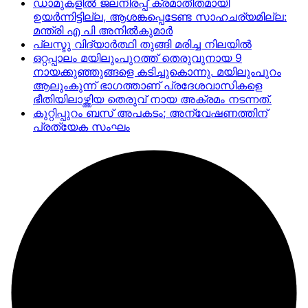
ഡാമുകളില്‍ ജലനിരപ്പ് ക്രമാതീതമായി
ഉയര്‍ന്നിട്ടില്ല, ആശങ്കപ്പെടേണ്ട സാഹചര്യമില്ല:
മന്ത്രി എ പി അനില്‍കുമാര്‍
പ്ലസ്ടു വിദ്യാർത്ഥി തുങ്ങി മരിച്ച നിലയിൽ
ഒറ്റപ്പാലം മയിലുംപുറത്ത് തെരുവുനായ 9
നായക്കുഞ്ഞുങ്ങളെ കടിച്ചുകൊന്നു. മയിലുംപുറം
ആലുംകുന്ന് ഭാഗത്താണ് പ്രദേശവാസികളെ
ഭീതിയിലാഴ്ത്തിയ തെരുവ് നായ അക്രമം നടന്നത്.
കുറ്റിപ്പുറം ബസ് അപകടം; അന്വേഷണത്തിന്
പ്രത്യേക സംഘം