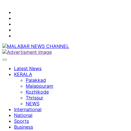
youtube
facebook
instagram
Mobile
App
twitter
Latest News
KERALA
Palakkad
Malappuram
Kozhikode
Thrissur
NEWS
International
National
Sports
Business