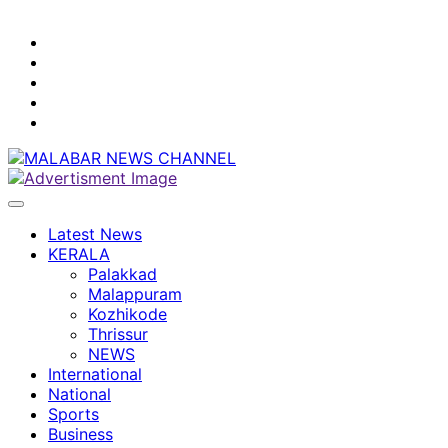
youtube
facebook
instagram
Mobile
App
twitter
Latest News
KERALA
Palakkad
Malappuram
Kozhikode
Thrissur
NEWS
International
National
Sports
Business