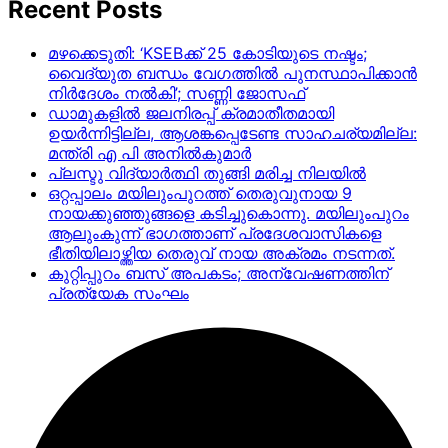
Recent Posts
മഴക്കെടുതി: ‘KSEBക്ക് 25 കോടിയുടെ നഷ്ടം;
വൈദ്യുത ബന്ധം വേഗത്തിൽ പുനസ്ഥാപിക്കാൻ
നിർ​ദേശം നൽകി’; സണ്ണി ജോസഫ്
ഡാമുകളില്‍ ജലനിരപ്പ് ക്രമാതീതമായി
ഉയര്‍ന്നിട്ടില്ല, ആശങ്കപ്പെടേണ്ട സാഹചര്യമില്ല:
മന്ത്രി എ പി അനില്‍കുമാര്‍
പ്ലസ്ടു വിദ്യാർത്ഥി തുങ്ങി മരിച്ച നിലയിൽ
ഒറ്റപ്പാലം മയിലുംപുറത്ത് തെരുവുനായ 9
നായക്കുഞ്ഞുങ്ങളെ കടിച്ചുകൊന്നു. മയിലുംപുറം
ആലുംകുന്ന് ഭാഗത്താണ് പ്രദേശവാസികളെ
ഭീതിയിലാഴ്ത്തിയ തെരുവ് നായ അക്രമം നടന്നത്.
കുറ്റിപ്പുറം ബസ് അപകടം; അന്വേഷണത്തിന്
പ്രത്യേക സംഘം