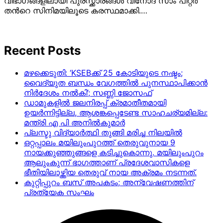
വിഭാഗങ്ങളിലായി പുരസ്ക്കാരങ്ങൾ വിനോദ് സാം പീറ്റര്‍
തന്‍റെ സിനിമയിലൂടെ കരസ്ഥമാക്കി.…
Recent Posts
മഴക്കെടുതി: ‘KSEBക്ക് 25 കോടിയുടെ നഷ്ടം;
വൈദ്യുത ബന്ധം വേഗത്തിൽ പുനസ്ഥാപിക്കാൻ
നിർ​ദേശം നൽകി’; സണ്ണി ജോസഫ്
ഡാമുകളില്‍ ജലനിരപ്പ് ക്രമാതീതമായി
ഉയര്‍ന്നിട്ടില്ല, ആശങ്കപ്പെടേണ്ട സാഹചര്യമില്ല:
മന്ത്രി എ പി അനില്‍കുമാര്‍
പ്ലസ്ടു വിദ്യാർത്ഥി തുങ്ങി മരിച്ച നിലയിൽ
ഒറ്റപ്പാലം മയിലുംപുറത്ത് തെരുവുനായ 9
നായക്കുഞ്ഞുങ്ങളെ കടിച്ചുകൊന്നു. മയിലുംപുറം
ആലുംകുന്ന് ഭാഗത്താണ് പ്രദേശവാസികളെ
ഭീതിയിലാഴ്ത്തിയ തെരുവ് നായ അക്രമം നടന്നത്.
കുറ്റിപ്പുറം ബസ് അപകടം; അന്വേഷണത്തിന്
പ്രത്യേക സംഘം