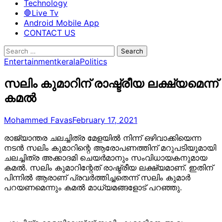
Technology
🛑Live Tv
Android Mobile App
CONTACT US
Search
for:
Entertainment
kerala
Politics
സലിം കുമാറിന് രാഷ്ട്രീയ ലക്ഷ്യമെന്ന്
കമൽ
Mohammed Favas
February 17, 2021
രാജ്യാന്തര ചലച്ചിത്ര മേളയിൽ നിന്ന് ഒഴിവാക്കിയെന്ന
നടൻ സലിം കുമാറിന്റെ ആരോപണത്തിന് മറുപടിയുമായി
ചലച്ചിത്ര അക്കാദമി ചെയർമാനും സംവിധായകനുമായ
കമൽ. സലിം കുമാറിന്റേത് രാഷ്ട്രീയ ലക്ഷ്യമാണ്. ഇതിന്
പിന്നിൽ ആരാണ് പ്രവർത്തിച്ചതെന്ന് സലിം കുമാർ
പറയണമെന്നും കമൽ മാധ്യമങ്ങളോട് പറഞ്ഞു.