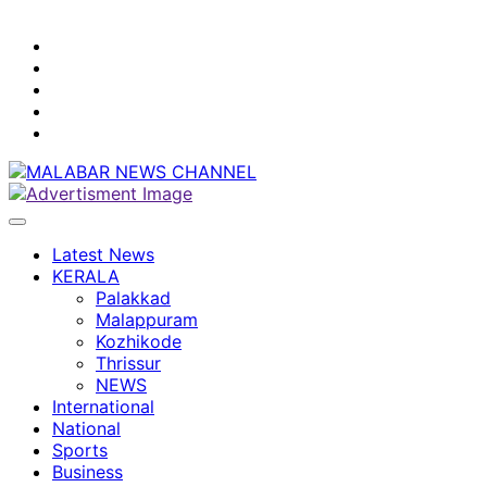
youtube
facebook
instagram
Mobile
App
twitter
Latest News
KERALA
Palakkad
Malappuram
Kozhikode
Thrissur
NEWS
International
National
Sports
Business