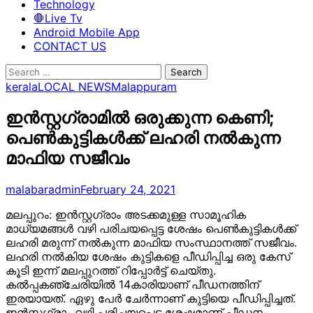
Technology
🛑Live Tv
Android Mobile App
CONTACT US
Search
for:
kerala
LOCAL NEWS
Malappuram
ഇൻസ്റ്റഗ്രാമിൽ ഒരുക്കുന്ന കെണി;
പെൺകുട്ടികൾക്ക് ലഹരി നൽകുന്ന
മാഫിയ സജീവം
malabaradmin
February 24, 2021
മലപ്പുറം: ഇൻസ്റ്റഗ്രാം അടക്കമുള്ള സാമൂഹിക
മാധ്യമങ്ങൾ വഴി പരിചയപ്പെട്ട ശേഷം പെൺകുട്ടികൾക്ക്
ലഹരി മരുന്ന് നൽകുന്ന മാഫിയ സംസ്ഥാനത്ത് സജീവം.
ലഹരി നൽകിയ ശേഷം കുട്ടികളെ പീഡിപ്പിച്ച ഒരു കേസ്
കൂടി ഇന്ന് മലപ്പുറത്ത് റിപ്പോർട്ട് ചെയ്തു.
കൽപ്പകഞ്ചേരിയിൽ 14കാരിയാണ് പീഡനത്തിന്
ഇരയായത്. ഏഴു പേർ ചേർന്നാണ് കുട്ടിയെ പീഡിപ്പിച്ചത്.
ഇൻസ്റ്റഗ്രാം വഴി പരിചയപ്പെട്ട ശേഷമാണ് പീഡനം