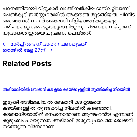
പഠനത്തിനായി വീട്ടുകാർ വാങ്ങിനൽകിയ ടാബ്‌ലറ്റിലാണ്
പെൺകുട്ടി ഇൻസ്റ്റഗ്രാമിൽ അക്കൗണ്ട് തുടങ്ങിയത്. പിന്നീട്
മൊബൈൽ നമ്പർ കൈമാറി വിളിയാരംഭിക്കുകയും
പരിചയം ദൃഢപ്പെടുകയുമായിരുന്നു. പ്രണയം നടിച്ചാണ്
യുവാക്കൾ ഇരയെ ചൂഷണം ചെയ്തത്.
Post
⟵
മാര്‍ച്ച് രണ്ടിന് വാഹന പണിമുടക്ക്
തൊഴില്‍ മേള 27ന്
⟶
navigation
Related Posts
അടിമാലിയിൽ ബേക്കറി കട ഉടമ കടയ്ക്കുള്ളിൽ തൂങ്ങിമരിച്ച നിലയിൽ
ഇടുക്കി അടിമാലിയിൽ ബേക്കറി കട ഉടമയെ
കടയ്ക്കുള്ളിൽ തൂങ്ങിമരിച്ച നിലയിൽ കണ്ടെത്തി.
കടബാധ്യതയിൽ മനംനൊന്താണ് ആത്മഹത്യ എന്നാണ്
കുടുംബം പറയുന്നത്. അടിമാലി ഇരുമ്പുപാലത്ത് ബേക്കറി
നടത്തുന്ന വിനോദാണ്…