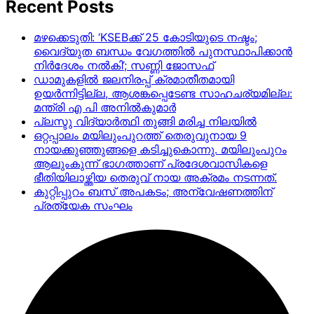
Recent Posts
മഴക്കെടുതി: ‘KSEBക്ക് 25 കോടിയുടെ നഷ്ടം;
വൈദ്യുത ബന്ധം വേഗത്തിൽ പുനസ്ഥാപിക്കാൻ
നിർ​ദേശം നൽകി’; സണ്ണി ജോസഫ്
ഡാമുകളില്‍ ജലനിരപ്പ് ക്രമാതീതമായി
ഉയര്‍ന്നിട്ടില്ല, ആശങ്കപ്പെടേണ്ട സാഹചര്യമില്ല:
മന്ത്രി എ പി അനില്‍കുമാര്‍
പ്ലസ്ടു വിദ്യാർത്ഥി തുങ്ങി മരിച്ച നിലയിൽ
ഒറ്റപ്പാലം മയിലുംപുറത്ത് തെരുവുനായ 9
നായക്കുഞ്ഞുങ്ങളെ കടിച്ചുകൊന്നു. മയിലുംപുറം
ആലുംകുന്ന് ഭാഗത്താണ് പ്രദേശവാസികളെ
ഭീതിയിലാഴ്ത്തിയ തെരുവ് നായ അക്രമം നടന്നത്.
കുറ്റിപ്പുറം ബസ് അപകടം; അന്വേഷണത്തിന്
പ്രത്യേക സംഘം