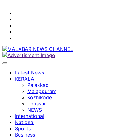
youtube
facebook
instagram
Mobile
App
twitter
Latest News
KERALA
Palakkad
Malappuram
Kozhikode
Thrissur
NEWS
International
National
Sports
Business