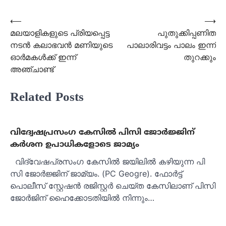
Post
⟵
⟶
മലയാളികളുടെ പ്രിയപ്പെട്ട
പുതുക്കിപ്പണിത
navigation
നടന്‍ കലാഭവന്‍ മണിയുടെ
പാലാരിവട്ടം പാലം ഇന്ന്
ഓര്‍മകള്‍ക്ക് ഇന്ന്
തുറക്കും
അഞ്ചാണ്ട്
Related Posts
വിദ്വേഷപ്രസംഗ കേസിൽ പിസി ജോർജ്ജിന്
കർശന ഉപാധികളോടെ ജാമ്യം
വിദ്വേഷപ്രസംഗ കേസിൽ ജയിലിൽ കഴിയുന്ന പി
സി ജോർജ്ജിന് ജാമ്യം. (PC Geogre). ഫോർട്ട്
പൊലീസ് സ്റ്റേഷൻ രജിസ്റ്റർ ചെയ്ത കേസിലാണ് പിസി
ജോർജിന് ഹൈക്കോടതിയിൽ നിന്നും…