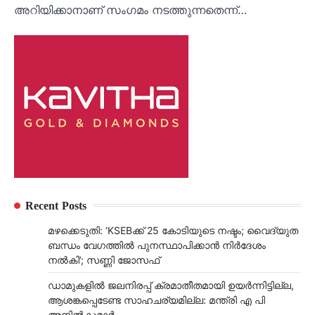
അറിയിക്കാനാണ് സം​ഗമം നടത്തുന്നതെന്ന്…
Recent Posts
മഴക്കെടുതി: ‘KSEBക്ക് 25 കോടിയുടെ നഷ്ടം; വൈദ്യുത
ബന്ധം വേഗത്തിൽ പുനസ്ഥാപിക്കാൻ നിർ​ദേശം
നൽകി’; സണ്ണി ജോസഫ്
ഡാമുകളില്‍ ജലനിരപ്പ് ക്രമാതീതമായി ഉയര്‍ന്നിട്ടില്ല,
ആശങ്കപ്പെടേണ്ട സാഹചര്യമില്ല: മന്ത്രി എ പി
അനില്‍കുമാര്‍