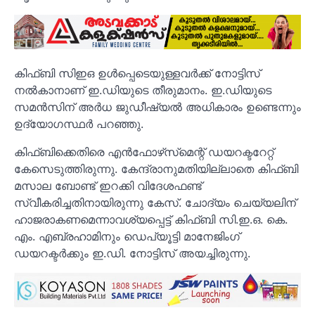
കിഫ്ബി സിഇഒ ഉൾപ്പെടെയുള്ളവർക്ക് നോട്ടിസ്
നൽകാനാണ് ഇ.ഡിയുടെ തീരുമാനം. ഇ.ഡിയുടെ
സമൻസിന് അർധ ജുഡീഷ്യൽ അധികാരം ഉണ്ടെന്നും
ഉദ്യോ​ഗസ്ഥർ പറഞ്ഞു.
കിഫ്ബിക്കെതിരെ എൻഫോഴ്‌സ്‌മെന്റ് ഡയറക്ടറേറ്റ്
കേസെടുത്തിരുന്നു. കേന്ദ്രാനുമതിയില്ലാതെ കിഫ്ബി
മസാല ബോണ്ട് ഇറക്കി വിദേശഫണ്ട്
സ്വീകരിച്ചതിനായിരുന്നു കേസ്. ചോദ്യം ചെയ്യലിന്
ഹാജരാകണമെന്നാവശ്യപ്പെട്ട് കിഫ്ബി സി.ഇ.ഒ. കെ.
എം. എബ്രഹാമിനും ഡെപ്യൂട്ടി മാനേജിംഗ്
ഡയറക്ടർക്കും ഇ.ഡി. നോട്ടിസ് അയച്ചിരുന്നു.