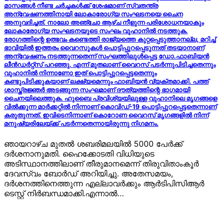
മാസങ്ങള്‍ നീണ്ട ചര്‍ച്ചകള്‍ക്ക് ശേഷമാണ് സ്വതന്ത്ര
അന്വേഷണത്തിനായി ലോകാരോഗ്യ സംഘടനയെ ചൈന
അനുവദിച്ചത്. നാലോ അഞ്ചോ ആഴ്ച നീളുന്ന പരിശോധനയാകും
ലോകാരോഗ്യ സംഘടനയുടെ സംഘം വുഹാനില്‍ നടത്തുക.
രോഗത്തിന്റെ ഉത്ഭവം കണ്ടെത്തി രാജ്യത്തെ കുറ്റപ്പെടുത്താനല്ല, മറിച്ച്
ഭാവിയില്‍ ഇത്തരം വൈറസുകള്‍ പൊട്ടിപ്പുറപ്പെടുന്നത് തടയാനാണ്
അന്വേഷണം നടത്തുന്നതെന്ന് സംഘത്തിലുള്‍പ്പെട്ട ഡോ.ഫാബിയന്‍
ലീന്‍ഡര്‍റ്റ്സ് പറഞ്ഞു. എന്ന് മുതലാണ് വൈറസ് പടര്‍ന്നുപിടിച്ചതെന്നും
വുഹാനില്‍ നിന്നാണോ ഇത് പൊട്ടിപ്പുറപ്പെട്ടതെന്നും
കണ്ടുപിടിക്കുകയാണ് ലക്ഷ്യമെന്നും ഫാബിയന്‍ വ്യക്തമാക്കി. പത്ത്
ശാസ്ത്രജ്ഞര്‍ അടങ്ങുന്ന സംഘമാണ് ദൗത്യത്തിന്റെ ഭാഗമായി
ചൈനയിലെത്തുക. ഹുബൈ പ്രവിശ്യയിലുള്ള വുഹാനിലെ മൃഗങ്ങളെ
വില്‍ക്കുന്ന മാര്‍ക്കറ്റില്‍ നിന്നാണ് കൊവിഡ്-19 പൊട്ടിപ്പുറപ്പെട്ടതെന്നാണ്
കരുതുന്നത്. ഇവിടെനിന്നാണ് കൊറോണ വൈറസ് മൃഗങ്ങളില്‍ നിന്ന്
മനുഷ്യരിലേയ്ക്ക് പടര്‍ന്നതെന്നായിരുന്നു നിഗമനം.
ഞായറാഴ്ച മുതൽ ശബരിമലയിൽ 5000 പേർക്ക്
ദർശനാനുമതി. ഹൈക്കോടതി വിധിയുടെ
അടിസ്ഥാനത്തിലാണ് തീരുമാനമെന്ന് തിരുവിതാംകൂർ
ദേവസ്വം ബോർഡ് അറിയിച്ചു. അതേസമയം,
ദർശനത്തിനെത്തുന്ന എല്ലാവർക്കും ആർടിപിസിആർ
ടെസ്റ്റ് നിർബന്ധമാക്കി.എന്നാൽ…