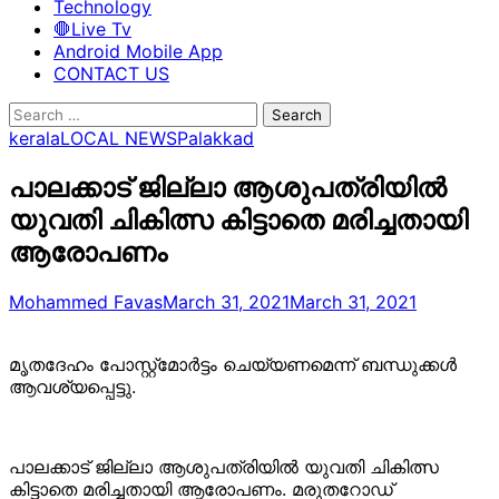
Technology
🛑Live Tv
Android Mobile App
CONTACT US
Search
for:
kerala
LOCAL NEWS
Palakkad
പാലക്കാട് ജില്ലാ ആശുപത്രിയില്‍
യുവതി ചികിത്സ കിട്ടാതെ മരിച്ചതായി
ആരോപണം
Mohammed Favas
March 31, 2021
March 31, 2021
മൃതദേഹം പോസ്റ്റ്മോർട്ടം ചെയ്യണമെന്ന് ബന്ധുക്കള്‍
ആവശ്യപ്പെട്ടു.
പാലക്കാട് ജില്ലാ ആശുപത്രിയിൽ യുവതി ചികിത്സ
കിട്ടാതെ മരിച്ചതായി ആരോപണം. മരുതറോഡ്