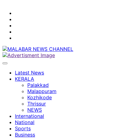
youtube
facebook
instagram
Mobile
App
twitter
Latest News
KERALA
Palakkad
Malappuram
Kozhikode
Thrissur
NEWS
International
National
Sports
Business