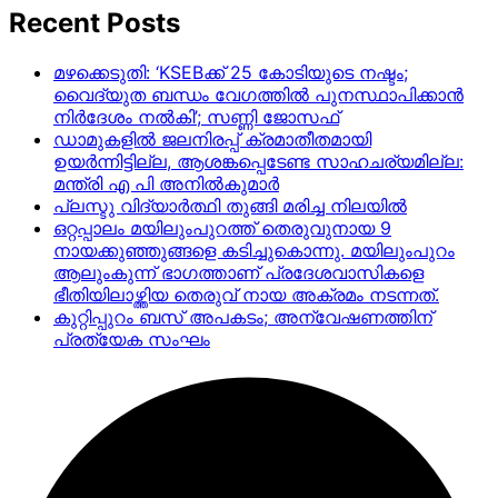
Recent Posts
മഴക്കെടുതി: ‘KSEBക്ക് 25 കോടിയുടെ നഷ്ടം;
വൈദ്യുത ബന്ധം വേഗത്തിൽ പുനസ്ഥാപിക്കാൻ
നിർ​ദേശം നൽകി’; സണ്ണി ജോസഫ്
ഡാമുകളില്‍ ജലനിരപ്പ് ക്രമാതീതമായി
ഉയര്‍ന്നിട്ടില്ല, ആശങ്കപ്പെടേണ്ട സാഹചര്യമില്ല:
മന്ത്രി എ പി അനില്‍കുമാര്‍
പ്ലസ്ടു വിദ്യാർത്ഥി തുങ്ങി മരിച്ച നിലയിൽ
ഒറ്റപ്പാലം മയിലുംപുറത്ത് തെരുവുനായ 9
നായക്കുഞ്ഞുങ്ങളെ കടിച്ചുകൊന്നു. മയിലുംപുറം
ആലുംകുന്ന് ഭാഗത്താണ് പ്രദേശവാസികളെ
ഭീതിയിലാഴ്ത്തിയ തെരുവ് നായ അക്രമം നടന്നത്.
കുറ്റിപ്പുറം ബസ് അപകടം; അന്വേഷണത്തിന്
പ്രത്യേക സംഘം