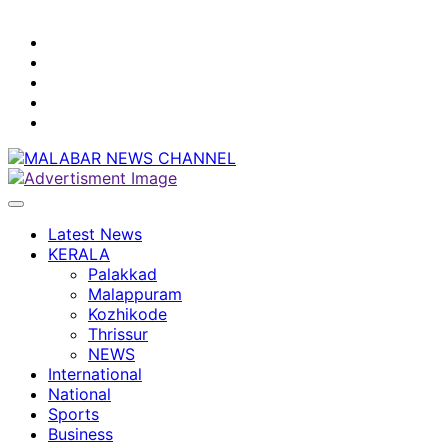
youtube
facebook
instagram
Mobile
App
twitter
Latest News
KERALA
Palakkad
Malappuram
Kozhikode
Thrissur
NEWS
International
National
Sports
Business