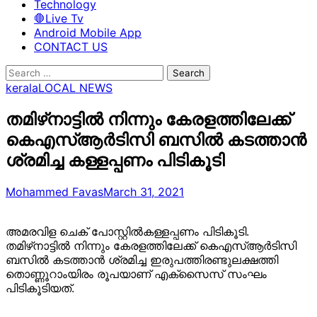
Technology
🛑Live Tv
Android Mobile App
CONTACT US
Search
for:
kerala
LOCAL NEWS
തമിഴ്‌നാട്ടിൽ നിന്നും കേരളത്തിലേക്ക്
കെഎസ്ആർടിസി ബസിൽ കടത്താൻ
ശ്രമിച്ച കള്ളപ്പണം പിടികൂടി
Mohammed Favas
March 31, 2021
അമരവിള ചെക് പോസ്റ്റിൽകള്ളപ്പണം പിടികൂടി.
തമിഴ്‌നാട്ടിൽ നിന്നും കേരളത്തിലേക്ക് കെഎസ്ആർടിസി
ബസിൽ കടത്താൻ ശ്രമിച്ച ഇരുപത്തിരണ്ടുലക്ഷത്തി
തൊണ്ണൂറാംയിരം രൂപയാണ് എക്‌സൈസ് സംഘം
പിടികൂടിയത്.