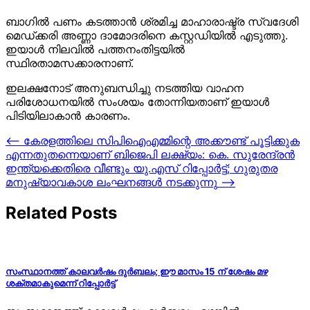
ബാഗിൽ പണം കടത്താൻ ശ്രമിച്ച മാഹാരാഷ്ട്ര സ്വദേശി
മെഡ്ക്കരി അണ്ണാ ദാമോദരിനെ കസ്റ്റഡിയിൽ എടുത്തു.
ഇയാൾ നിലവിൽ പത്തനംതിട്ടയിൽ
സ്ഥിരതാമസക്കാരനാണ്.
ഇലക്ഷനോട് അനുബന്ധിച്ചു നടത്തിയ വാഹന
പരിശോധനയിൽ സംശയം തോന്നിയതാണ് ഇയാൾ
പിടിയിലാകാൻ കാരണം.
Post
⟵
കേരളത്തിലെ സിപിഐഎമ്മിന്റെ അക്കൗണ്ട് പൂട്ടിക്കുക
എന്നതുതന്നെയാണ് ബിജെപി ലക്ഷ്യം: കെ. സുരേന്ദ്രന്‍
navigation
ഇന്ത്യക്കെതിരെ വീണ്ടും യു.എസ് റിപ്പോര്‍ട്ട്; ഗുരുതര
മനുഷ്യാവകാശ ലംഘനങ്ങള്‍ നടക്കുന്നു
⟶
Related Posts
സംസ്ഥാനത്ത് കാലവർഷം ദുർബലം; ഈ മാസം 15 ന് ശേഷം മഴ
ശക്തമാകുമെന്ന് റിപ്പോർട്ട്