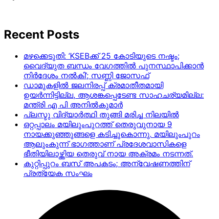
Recent Posts
മഴക്കെടുതി: ‘KSEBക്ക് 25 കോടിയുടെ നഷ്ടം;
വൈദ്യുത ബന്ധം വേഗത്തിൽ പുനസ്ഥാപിക്കാൻ
നിർ​ദേശം നൽകി’; സണ്ണി ജോസഫ്
ഡാമുകളില്‍ ജലനിരപ്പ് ക്രമാതീതമായി
ഉയര്‍ന്നിട്ടില്ല, ആശങ്കപ്പെടേണ്ട സാഹചര്യമില്ല:
മന്ത്രി എ പി അനില്‍കുമാര്‍
പ്ലസ്ടു വിദ്യാർത്ഥി തുങ്ങി മരിച്ച നിലയിൽ
ഒറ്റപ്പാലം മയിലുംപുറത്ത് തെരുവുനായ 9
നായക്കുഞ്ഞുങ്ങളെ കടിച്ചുകൊന്നു. മയിലുംപുറം
ആലുംകുന്ന് ഭാഗത്താണ് പ്രദേശവാസികളെ
ഭീതിയിലാഴ്ത്തിയ തെരുവ് നായ അക്രമം നടന്നത്.
കുറ്റിപ്പുറം ബസ് അപകടം; അന്വേഷണത്തിന്
പ്രത്യേക സംഘം