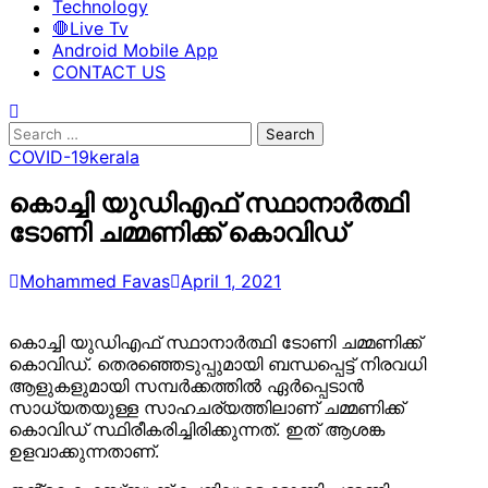
Technology
🛑Live Tv
Android Mobile App
CONTACT US
Search
for:
COVID-19
kerala
കൊച്ചി യുഡിഎഫ് സ്ഥാനാർത്ഥി
ടോണി ചമ്മണിക്ക് കൊവിഡ്
Mohammed Favas
April 1, 2021
കൊച്ചി യുഡിഎഫ് സ്ഥാനാർത്ഥി ടോണി ചമ്മണിക്ക്
കൊവിഡ്. തെരഞ്ഞെടുപ്പുമായി ബന്ധപ്പെട്ട് നിരവധി
ആളുകളുമായി സമ്പർക്കത്തിൽ ഏർപ്പെടാൻ
സാധ്യതയുള്ള സാഹചര്യത്തിലാണ് ചമ്മണിക്ക്
കൊവിഡ് സ്ഥിരീകരിച്ചിരിക്കുന്നത്. ഇത് ആശങ്ക
ഉളവാക്കുന്നതാണ്.