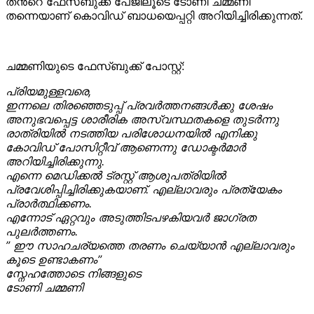
തൻ്റെ ഫേസ്ബുക്ക് പേജിലൂടെ ടോണി ചമ്മണി
തന്നെയാണ് കൊവിഡ് ബാധയെപ്പറ്റി അറിയിച്ചിരിക്കുന്നത്.
ചമ്മണിയുടെ ഫേസ്ബുക്ക് പോസ്റ്റ്:
പ്രിയമുള്ളവരെ,
ഇന്നലെ തിരഞ്ഞെടുപ്പ് പ്രവർത്തനങ്ങൾക്കു ശേഷം
അനുഭവപ്പെട്ട ശാരീരിക അസ്വസ്ഥതകളെ തുടർന്നു
രാത്രിയിൽ നടത്തിയ പരിശോധനയിൽ എനിക്കു
കോവിഡ് പോസിറ്റീവ് ആണെന്നു ഡോക്ടർമാർ
അറിയിച്ചിരിക്കുന്നു.
എന്നെ മെഡിക്കൽ ട്രസ്റ്റ് ആശുപത്രിയിൽ
പ്രവേശിപ്പിച്ചിരിക്കുകയാണ്. എല്ലാവരും പ്രത്യേകം
പ്രാർത്ഥിക്കണം.
എന്നോട് ഏറ്റവും അടുത്തിടപഴകിയവർ ജാഗ്രത
പുലർത്തണം.
” ഈ സാഹചര്യത്തെ തരണം ചെയ്യാൻ എല്ലാവരും
കൂടെ ഉണ്ടാകണം”
സ്നേഹത്തോടെ നിങ്ങളുടെ
ടോണി ചമ്മണി