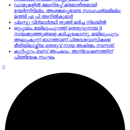
ഡാമുകളില്‍ ജലനിരപ്പ് ക്രമാതീതമായി
ഉയര്‍ന്നിട്ടില്ല, ആശങ്കപ്പെടേണ്ട സാഹചര്യമില്ല:
മന്ത്രി എ പി അനില്‍കുമാര്‍
പ്ലസ്ടു വിദ്യാർത്ഥി തുങ്ങി മരിച്ച നിലയിൽ
ഒറ്റപ്പാലം മയിലുംപുറത്ത് തെരുവുനായ 9
നായക്കുഞ്ഞുങ്ങളെ കടിച്ചുകൊന്നു. മയിലുംപുറം
ആലുംകുന്ന് ഭാഗത്താണ് പ്രദേശവാസികളെ
ഭീതിയിലാഴ്ത്തിയ തെരുവ് നായ അക്രമം നടന്നത്.
കുറ്റിപ്പുറം ബസ് അപകടം; അന്വേഷണത്തിന്
പ്രത്യേക സംഘം