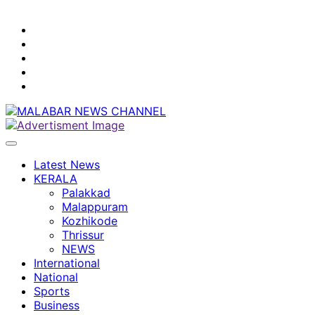
youtube
facebook
instagram
Mobile
App
twitter
Latest News
KERALA
Palakkad
Malappuram
Kozhikode
Thrissur
NEWS
International
National
Sports
Business