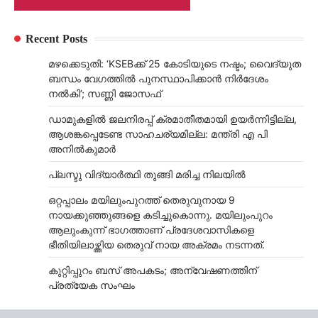
Recent Posts
മഴക്കെടുതി: ‘KSEBക്ക് 25 കോടിയുടെ നഷ്ടം; വൈദ്യുത
ബന്ധം വേഗത്തിൽ പുനസ്ഥാപിക്കാൻ നിർ​ദേശം
നൽകി’; സണ്ണി ജോസഫ്
ഡാമുകളില്‍ ജലനിരപ്പ് ക്രമാതീതമായി ഉയര്‍ന്നിട്ടില്ല,
ആശങ്കപ്പെടേണ്ട സാഹചര്യമില്ല: മന്ത്രി എ പി
അനില്‍കുമാര്‍
പ്ലസ്ടു വിദ്യാർത്ഥി തുങ്ങി മരിച്ച നിലയിൽ
ഒറ്റപ്പാലം മയിലുംപുറത്ത് തെരുവുനായ 9
നായക്കുഞ്ഞുങ്ങളെ കടിച്ചുകൊന്നു. മയിലുംപുറം
ആലുംകുന്ന് ഭാഗത്താണ് പ്രദേശവാസികളെ
ഭീതിയിലാഴ്ത്തിയ തെരുവ് നായ അക്രമം നടന്നത്.
കുറ്റിപ്പുറം ബസ് അപകടം; അന്വേഷണത്തിന്
പ്രത്യേക സംഘം