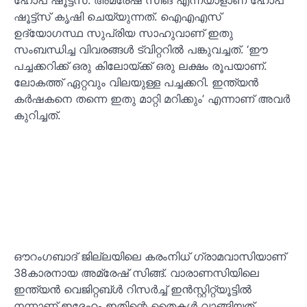
ഷൂട്ട്‌സ് കൃഷി ചെയ്യുന്നത്. ഐഎഎസ്
ഉദ്യോഗസ്ഥ സുപ്രിയ സാഹുവാണ് ഇതു
സംബന്ധിച്ച വിവരങ്ങൾ ട്വിറ്ററിൽ പങ്കുവച്ചത്. ‘ഈ
പച്ചക്കറിക്ക് ഒരു കിലോയ്ക്ക് ഒരു ലക്ഷം രൂപയാണ്.
ലോകത്ത് ഏറ്റവും വിലയുള്ള പച്ചക്കറി. ഇന്ത്യൻ
കർഷകനെ തന്നെ ഇതു മാറ്റി മറിക്കും’ എന്നാണ് അവർ
കുറിച്ചത്.
ഔറംഗബാദ് ജില്ലയിലെ കരംനിധ് ഗ്രാമവാസിയാണ്
38കാരനായ അമ്രേഷ് സിങ്ങ്. വാരാണസിയിലെ
ഇന്ത്യൻ വെജിറ്റബ്ൾ റിസർച്ച് ഇൻസ്റ്റിറ്റ്യൂട്ടിൽ
നന്നാണ് ഇദ്ദേഹം ഇതിന്റെ തൈകൾ വാങ്ങിയത്.