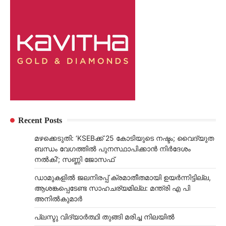
Recent Posts
മഴക്കെടുതി: ‘KSEBക്ക് 25 കോടിയുടെ നഷ്ടം; വൈദ്യുത
ബന്ധം വേഗത്തിൽ പുനസ്ഥാപിക്കാൻ നിർ​ദേശം
നൽകി’; സണ്ണി ജോസഫ്
ഡാമുകളില്‍ ജലനിരപ്പ് ക്രമാതീതമായി ഉയര്‍ന്നിട്ടില്ല,
ആശങ്കപ്പെടേണ്ട സാഹചര്യമില്ല: മന്ത്രി എ പി
അനില്‍കുമാര്‍
പ്ലസ്ടു വിദ്യാർത്ഥി തുങ്ങി മരിച്ച നിലയിൽ