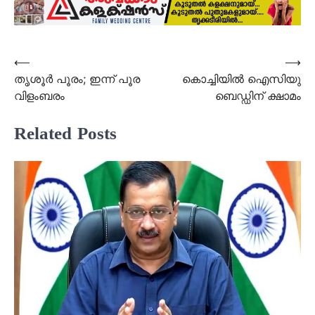
Post
⟵
⟶
തൃശൂര്‍ പൂരം; ഇന്ന് പൂര
കൊച്ചിയില്‍ ഐസിയു
navigation
വിളംബരം
ബെഡ്ഡിന് ക്ഷാമം
Related Posts