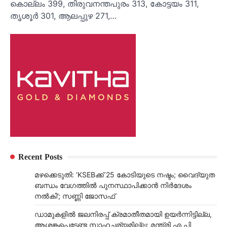
കൊല്ലം 399, തിരുവനന്തപുരം 313, കോട്ടയം 311,
തൃശൂര്‍ 301, ആലപ്പുഴ 271,…
Recent Posts
മഴക്കെടുതി: ‘KSEBക്ക് 25 കോടിയുടെ നഷ്ടം; വൈദ്യുത
ബന്ധം വേഗത്തിൽ പുനസ്ഥാപിക്കാൻ നിർ​ദേശം
നൽകി’; സണ്ണി ജോസഫ്
ഡാമുകളില്‍ ജലനിരപ്പ് ക്രമാതീതമായി ഉയര്‍ന്നിട്ടില്ല,
ആശങ്കപ്പെടേണ്ട സാഹചര്യമില്ല: മന്ത്രി എ പി