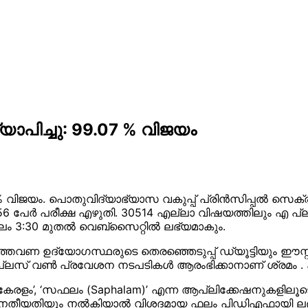
പിച്ചു: 99.07 % വിജയം
ിജയം. പൊതുവിദ്യാഭ്യാസ വകുപ്പ് പ്രിൻസിപ്പൽ സെക്രട്ടറി
456 പേർ പരീക്ഷ എഴുതി. 30514 എല്ലാ വിഷയത്തിലും എ പ്
ലം 3:30 മുതൽ വെബ്സൈറ്റിൽ ലഭ്യമാകും.
ത്തവണ ഉദ്യോഗസ്ഥരുടെ തെരഞ്ഞെടുപ്പ് ഡ്യൂട്ടിയും ഈസ
്ലസ് വൺ പ്രവേശന നടപടികൾ ആരംഭിക്കാനാണ് ശ്രമം . 
രളം’, ‘സഫലം (Saphalam)’ എന്ന ആപ്ലിക്കേഷനുകളിലൂടെയും
്പറും ജനനതീയതിയും നൽകിയാൽ വിശദമായ ഫലം പിഡിഎഫായി ല