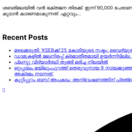
ശബരിമലയിൽ വൻ ഭക്തജന തിരക്ക്. ഇന്ന് 90,000 പേരാണ് ദർശ
കൂടാൻ കാരണമാകുന്നത്. ഏറ്റവും…
Recent Posts
മഴക്കെടുതി: ‘KSEBക്ക് 25 കോടിയുടെ നഷ്ടം; വൈദ
ഡാമുകളില്‍ ജലനിരപ്പ് ക്രമാതീതമായി ഉയര്‍ന്നിട്ടില്
പ്ലസ്ടു വിദ്യാർത്ഥി തുങ്ങി മരിച്ച നിലയിൽ
ഒറ്റപ്പാലം മയിലുംപുറത്ത് തെരുവുനായ 9 നായക്കുഞ്
അക്രമം നടന്നത്.
കുറ്റിപ്പുറം ബസ് അപകടം; അന്വേഷണത്തിന് പ്ര