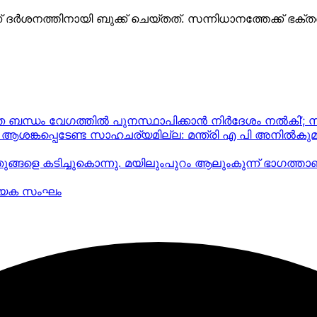
നത്തിനായി ബുക്ക് ചെയ്‌തത്‌. സന്നിധാനത്തേക്ക് ഭക്തർ കൂ
്യുത ബന്ധം വേഗത്തിൽ പുനസ്ഥാപിക്കാൻ നിർ​ദേശം നൽകി’;
ല, ആശങ്കപ്പെടേണ്ട സാഹചര്യമില്ല: മന്ത്രി എ പി അനില്‍കുമാ
ഞുങ്ങളെ കടിച്ചുകൊന്നു. മയിലുംപുറം ആലുംകുന്ന് ഭാഗത്ത
ത്യേക സംഘം