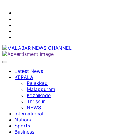
youtube
facebook
instagram
Mobile
App
twitter
Latest News
KERALA
Palakkad
Malappuram
Kozhikode
Thrissur
NEWS
International
National
Sports
Business