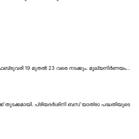
െബ്രുവരി 19 മുതൽ 23 വരെ നടക്കും. മൂല്യനിർണയം…
തുടക്കമായി. പ്രിയദർശിനി ബസ് യാത്രാ പദ്ധതിയുടെ