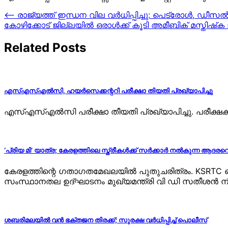
Post
⟵
രാജ്യത്ത് ഇന്ധന വില വർധിപ്പിച്ചു: പെട്രോൾ, ഡീസൽ വ
കോഴിക്കോട് ജില്ലയില്‍ ഒരാള്‍ക്ക് കൂടി അമീബിക് മസ്തിഷ്‌
navigation
Related Posts
എസ്എസ്എൽസി, ഹയർസെക്കന്ററി പരീക്ഷാ തിയതി പ്രഖ്യാപിച്ചു
എസ്എസ്എൽസി പരീക്ഷാ തീയതി പ്രഖ്യാപിച്ചു. പരീക്ഷക
‘പ്രിയ മി’ യാത്ര; കേരളത്തിലെ സ്ത്രീകൾക്ക് സർക്കാർ നൽകുന്ന ആദരവെന
കേരളത്തിന്റെ ഗതാഗതമേഖലയിൽ പുതുചരിത്രം. KSRTC ഓർ
സംസ്ഥാനതല ഉദ്ഘാടനം മുഖ്യമന്ത്രി വി ഡി സതീശൻ നി
ശബരിമലയിൽ വൻ ഭക്തജന തിരക്ക്; സുരക്ഷ വർധിപ്പിച്ച് പൊലീസ്