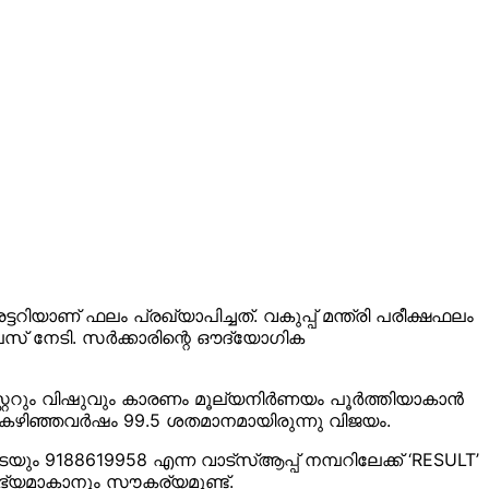
യാണ് ഫലം പ്രഖ്യാപിച്ചത്. വകുപ്പ് മന്ത്രി പരീക്ഷഫലം
ലസ് നേടി. സർക്കാരിന്റെ ഔദ്യോഗിക
്റ്ററും വിഷുവും കാരണം മൂല്യനിർണയം പൂർത്തിയാകാൻ
കഴിഞ്ഞവർഷം 99.5 ശതമാനമായിരുന്നു വിജയം.
 9188619958 എന്ന വാട്‌സ്ആപ്പ് നമ്പറിലേക്ക് ‘RESULT’
ഭ്യമാകാനും സൗകര്യമുണ്ട്.