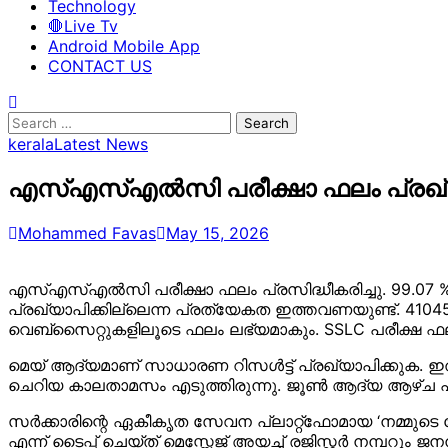
Technology
🛑Live Tv
Android Mobile App
CONTACT US
Search
for:
kerala
Latest News
എസ്എസ്എൽസി പരീക്ഷാ ഫലം പ്രഖ്യാ
Mohammed Favas
May 15, 2026
എസ്എസ്എൽസി പരീക്ഷാ ഫലം പ്രസിദ്ധീകരിച്ചു. 99.07 % വ
പ്രഖ്യാപിക്കില്ലെന്ന പ്രത്യേകത ഇത്തവണയുണ്ട്. 410
വെബ്സൈറ്റുകളിലൂടെ ഫലം ലഭ്യമാകും. SSLC പരീക്ഷ ഫ
മെയ് ആദ്യമാണ് സാധാരണ റിസൾട്ട് പ്രഖ്യാപിക്കുക. ഇ
ചെറിയ കാലതാമസം എടുത്തിരുന്നു. ജൂൺ ആദ്യ ആഴ്ച പ
സർക്കാരിന്റെ ഏകീകൃത സേവന പ്ലാറ്റ്ഫോമായ ‘നമ്മുടെ കേ
എന്ന് ടൈപ്പ് ചെയ്ത് മെസ്സേജ് അയച്ച് രജിസ്റ്റർ നമ