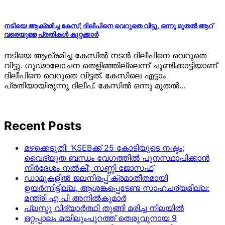
നടിയെ ആക്രമിച്ച കേസ്; ദിലീപിനെ വെറുതെ വിട്ടു, ഒന്നു മുതൽ ആറ്
വരെയുള്ള പ്രതികൾ കുറ്റക്കാർ
നടിയെ ആക്രമിച്ച കേസിൽ‌ നടൻ ദിലീപിനെ വെറുതെ
വിട്ടു. ഗൂഢാലോചന തെളിഞ്ഞില്ലെന്ന് ചൂണ്ടിക്കാട്ടിയാണ്
ദിലീപിനെ വെറുതെ വിട്ടത്. കേസിലെ എട്ടാം
പ്രതിയായിരുന്നു ദിലീപ്. കേസിൽ ഒന്നു മുതൽ…
Recent Posts
മഴക്കെടുതി: ‘KSEBക്ക് 25 കോടിയുടെ നഷ്ടം;
വൈദ്യുത ബന്ധം വേഗത്തിൽ പുനസ്ഥാപിക്കാൻ
നിർ​ദേശം നൽകി’; സണ്ണി ജോസഫ്
ഡാമുകളില്‍ ജലനിരപ്പ് ക്രമാതീതമായി
ഉയര്‍ന്നിട്ടില്ല, ആശങ്കപ്പെടേണ്ട സാഹചര്യമില്ല:
മന്ത്രി എ പി അനില്‍കുമാര്‍
പ്ലസ്ടു വിദ്യാർത്ഥി തുങ്ങി മരിച്ച നിലയിൽ
ഒറ്റപ്പാലം മയിലുംപുറത്ത് തെരുവുനായ 9