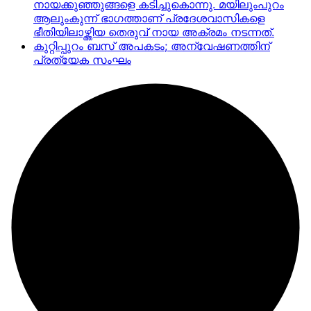
നായക്കുഞ്ഞുങ്ങളെ കടിച്ചുകൊന്നു. മയിലുംപുറം
ആലുംകുന്ന് ഭാഗത്താണ് പ്രദേശവാസികളെ
ഭീതിയിലാഴ്ത്തിയ തെരുവ് നായ അക്രമം നടന്നത്.
കുറ്റിപ്പുറം ബസ് അപകടം; അന്വേഷണത്തിന്
പ്രത്യേക സംഘം