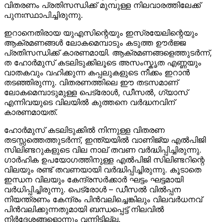
വിതരണം പ്രതിസന്ധിക്ക് മുമ്പുള്ള നിലവാരത്തിലേക്ക്
പുനഃസ്ഥാപിച്ചിരുന്നു.
ഇറാനെതിരായ യുഎസിന്റെയും ഇസ്രയേലിന്റെയും
ആക്രമണങ്ങൾ ലോകമെമ്പാടും കടുത്ത ഊർജ്ജ
പ്രതിസന്ധിക്ക് കാരണമായി. ആക്രമണങ്ങളെത്തുടർന്ന്,
ത ഹോർമുസ് കടലിടുക്കിലൂടെ അസംസ്കൃത എണ്ണയും
വാതകവും വഹിക്കുന്ന കപ്പലുകളുടെ നീക്കം ഇറാൻ
തടഞ്ഞിരുന്നു. വിതരണത്തിലെ ഈ തടസമാണ്
ലോകമെമ്പാടുമുള്ള പെട്രോൾ, ഡീസൽ, ഗ്യാസ്
എന്നിവയുടെ വിലയിൽ കുത്തനെ വർദ്ധനവിന്
കാരണമായത്.
ഹോർമുസ് കടലിടുക്കിൽ നിന്നുള്ള വിതരണ
തടസ്സത്തെത്തുടർന്ന്, ഇന്ത്യയിൽ വാണിജ്യ എൽപിജി
സിലിണ്ടറുകളുടെ വില നാല് തവണ വർദ്ധിപ്പിച്ചിരുന്നു. ​
ഗാർഹിക ഉപയോഗത്തിനുള്ള എൽപിജി സിലിണ്ടറിന്റെ
വിലയും രണ്ട് തവണയായി വർദ്ധിപ്പിച്ചിരുന്നു. കൂടാതെ
ഇന്ധന വിലയും കേന്ദ്രസർക്കാർ ഘട്ടം ഘട്ടമായി
വർധിപ്പിച്ചിരുന്നു. പെട്രോൾ – ഡീസൽ വിൽപ്പന
നിയന്ത്രണം കേന്ദ്രം പിൻവലിച്ചെങ്കിലും വിലവർധനവ്
പിൻവലിക്കുന്നതുമായി ബന്ധപ്പെട്ട് നിലവിൽ
നിർദേശങ്ങളൊന്നും വന്നിട്ടില്ല.