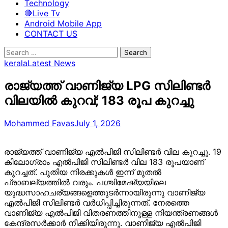
Technology
🛑Live Tv
Android Mobile App
CONTACT US
Search
for:
kerala
Latest News
രാജ്യത്ത് വാണിജ്യ LPG സിലിണ്ടർ
വിലയിൽ കുറവ്; 183 രൂപ കുറച്ചു
Mohammed Favas
July 1, 2026
രാജ്യത്ത് വാണിജ്യ എൽപിജി സിലിണ്ടർ വില കുറച്ചു. 19
കിലോഗ്രാം എൽപിജി സിലിണ്ടർ വില 183 രൂപയാണ്
കുറച്ചത്. പുതിയ നിരക്കുകൾ ഇന്ന് മുതൽ
പ്രാബല്യത്തിൽ വരും. പശ്ചിമേഷ്യയിലെ
യുദ്ധസാഹചര്യങ്ങളെത്തുടർന്നായിരുന്നു വാണിജ്യ
എൽപിജി സിലിണ്ടർ വർധിപ്പിച്ചിരുന്നത്. നേരത്തെ
വാണിജ്യ എൽപിജി വിതരണത്തിനുള്ള നിയന്ത്രണങ്ങൾ
കേന്ദ്രസർക്കാർ നീക്കിയിരുന്നു. വാണിജ്യ എൽപിജി