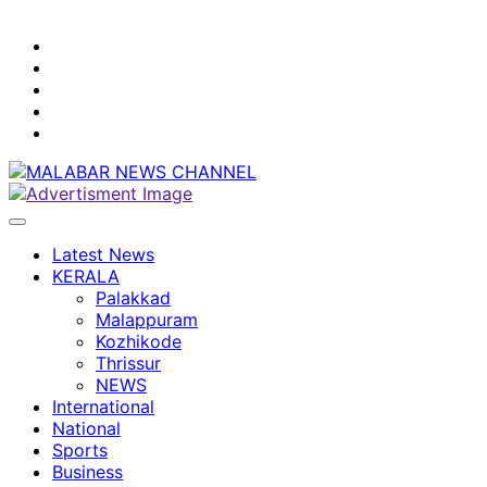
youtube
facebook
instagram
Mobile
App
twitter
Latest News
KERALA
Palakkad
Malappuram
Kozhikode
Thrissur
NEWS
International
National
Sports
Business