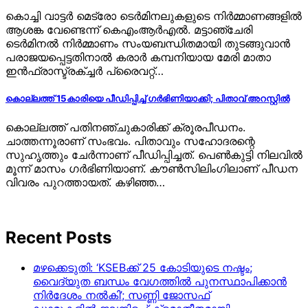
കൊച്ചി വാട്ടർ മെട്രോ ടെർമിനലുകളുടെ നിർമ്മാണങ്ങളിൽ
ആശങ്ക വേണ്ടെന്ന് കെഎംആർഎൽ. മട്ടാഞ്ചേരി
ടെർമിനൽ നിർമ്മാണം സംയബന്ധിതമായി തുടങ്ങുവാൻ
പരാജയപ്പെട്ടതിനാൽ കരാർ കമ്പനിയായ മേരി മാതാ
ഇൻഫ്രാസ്ട്രക്ച്ചർ പ്രൈവറ്റ്…
കൊല്ലത്ത് 15കാരിയെ പീഡിപ്പിച്ച് ​ഗർഭിണിയാക്കി; പിതാവ് അറസ്റ്റിൽ
കൊല്ലത്ത് പതിനഞ്ചുകാരിക്ക് ക്രൂരപീഡനം.
ചാത്തന്നൂരാണ് സംഭവം. പിതാവും സഹോദരന്റെ
സുഹൃത്തും ചേർന്നാണ് പീഡിപ്പിച്ചത്. പെൺകുട്ടി നിലവിൽ
മൂന്ന് മാസം ​ഗർഭിണിയാണ്. കൗൺസിലിം​ഗിലാണ് പീഡന
വിവരം പുറത്തായത്. കഴിഞ്ഞ…
Recent Posts
മഴക്കെടുതി: ‘KSEBക്ക് 25 കോടിയുടെ നഷ്ടം;
വൈദ്യുത ബന്ധം വേഗത്തിൽ പുനസ്ഥാപിക്കാൻ
നിർ​ദേശം നൽകി’; സണ്ണി ജോസഫ്