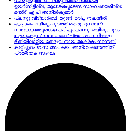
ഡാമുകളില്‍ ജലനിരപ്പ് ക്രമാതീതമായി
ഉയര്‍ന്നിട്ടില്ല, ആശങ്കപ്പെടേണ്ട സാഹചര്യമില്ല:
മന്ത്രി എ പി അനില്‍കുമാര്‍
പ്ലസ്ടു വിദ്യാർത്ഥി തുങ്ങി മരിച്ച നിലയിൽ
ഒറ്റപ്പാലം മയിലുംപുറത്ത് തെരുവുനായ 9
നായക്കുഞ്ഞുങ്ങളെ കടിച്ചുകൊന്നു. മയിലുംപുറം
ആലുംകുന്ന് ഭാഗത്താണ് പ്രദേശവാസികളെ
ഭീതിയിലാഴ്ത്തിയ തെരുവ് നായ അക്രമം നടന്നത്.
കുറ്റിപ്പുറം ബസ് അപകടം; അന്വേഷണത്തിന്
പ്രത്യേക സംഘം