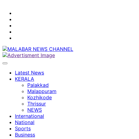
youtube
facebook
instagram
Mobile
App
twitter
Latest News
KERALA
Palakkad
Malappuram
Kozhikode
Thrissur
NEWS
International
National
Sports
Business