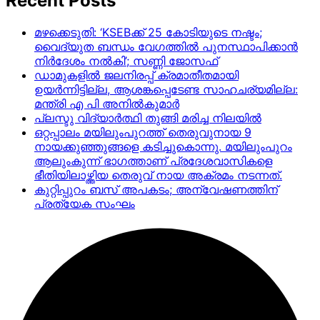
Recent Posts
മഴക്കെടുതി: ‘KSEBക്ക് 25 കോടിയുടെ നഷ്ടം;
വൈദ്യുത ബന്ധം വേഗത്തിൽ പുനസ്ഥാപിക്കാൻ
നിർ​ദേശം നൽകി’; സണ്ണി ജോസഫ്
ഡാമുകളില്‍ ജലനിരപ്പ് ക്രമാതീതമായി
ഉയര്‍ന്നിട്ടില്ല, ആശങ്കപ്പെടേണ്ട സാഹചര്യമില്ല:
മന്ത്രി എ പി അനില്‍കുമാര്‍
പ്ലസ്ടു വിദ്യാർത്ഥി തുങ്ങി മരിച്ച നിലയിൽ
ഒറ്റപ്പാലം മയിലുംപുറത്ത് തെരുവുനായ 9
നായക്കുഞ്ഞുങ്ങളെ കടിച്ചുകൊന്നു. മയിലുംപുറം
ആലുംകുന്ന് ഭാഗത്താണ് പ്രദേശവാസികളെ
ഭീതിയിലാഴ്ത്തിയ തെരുവ് നായ അക്രമം നടന്നത്.
കുറ്റിപ്പുറം ബസ് അപകടം; അന്വേഷണത്തിന്
പ്രത്യേക സംഘം