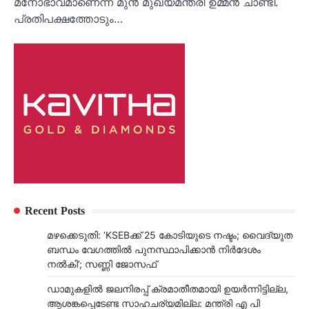
മനോഭാവമാണെന്ന് മുന്‍ മുഖ്യമന്ത്രി ഉമ്മന്‍ ചാണ്ടി.
പ്രതിപക്ഷത്തോടും…
Recent Posts
മഴക്കെടുതി: ‘KSEBക്ക് 25 കോടിയുടെ നഷ്ടം; വൈദ്യുത
ബന്ധം വേഗത്തിൽ പുനസ്ഥാപിക്കാൻ നിർ​ദേശം
നൽകി’; സണ്ണി ജോസഫ്
ഡാമുകളില്‍ ജലനിരപ്പ് ക്രമാതീതമായി ഉയര്‍ന്നിട്ടില്ല,
ആശങ്കപ്പെടേണ്ട സാഹചര്യമില്ല: മന്ത്രി എ പി