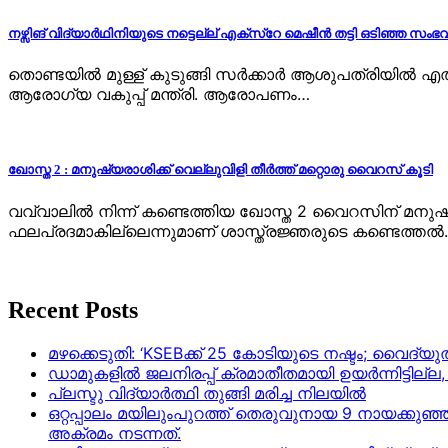
നഴ്സിങ് വിദ്യാർഥിനിയുടെ നട്ടെല്ല് എക്സ്റേ മെഷീൻ തട്ടി ഒടിഞ്ഞ സംഭവ
തൊണ്ടയിൽ മുള്ള് കുടുങ്ങി സർക്കാർ ആശുപത്രിയിൽ എത്ത
ആരോഗ്യ വകുപ്പ് മന്ത്രി. ആരോപണം…
ഖോസ്ത 2 : മനുഷ്യരാശിക്ക് വെല്ലുവിളി തീർത്ത് മറ്റൊരു വൈറസ് കൂടി
വവ്വാലിൽ നിന്ന് കണ്ടെത്തിയ ഖോസ്ത 2 വൈറസിന് മനു
ഫലപ്രദമാകില്ലെന്നുമാണ് ശാസ്ത്രജ്ഞരുടെ കണ്ടെത
Recent Posts
മഴക്കെടുതി: ‘KSEBക്ക് 25 കോടിയുടെ നഷ്ടം; വൈദ
ഡാമുകളില്‍ ജലനിരപ്പ് ക്രമാതീതമായി ഉയര്‍ന്നിട്ടില്
പ്ലസ്ടു വിദ്യാർത്ഥി തുങ്ങി മരിച്ച നിലയിൽ
ഒറ്റപ്പാലം മയിലുംപുറത്ത് തെരുവുനായ 9 നായക്കുഞ്
അക്രമം നടന്നത്.