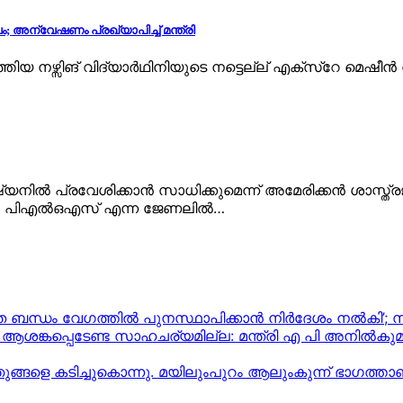
ം; അന്വേഷണം പ്രഖ്യാപിച്ച് മന്ത്രി
ിയ നഴ്സിങ് വിദ്യാർഥിനിയുടെ നട്ടെല്ല് എക്സ്റേ മെഷീൻ
ഷ്യനിൽ പ്രവേശിക്കാൻ സാധിക്കുമെന്ന് അമേരിക്കൻ ശാസ
്തൽ. പിഎൽഒഎസ് എന്ന ജേണലിൽ…
്യുത ബന്ധം വേഗത്തിൽ പുനസ്ഥാപിക്കാൻ നിർ​ദേശം നൽകി’;
ല, ആശങ്കപ്പെടേണ്ട സാഹചര്യമില്ല: മന്ത്രി എ പി അനില്‍കുമാ
ഞുങ്ങളെ കടിച്ചുകൊന്നു. മയിലുംപുറം ആലുംകുന്ന് ഭാഗത്ത