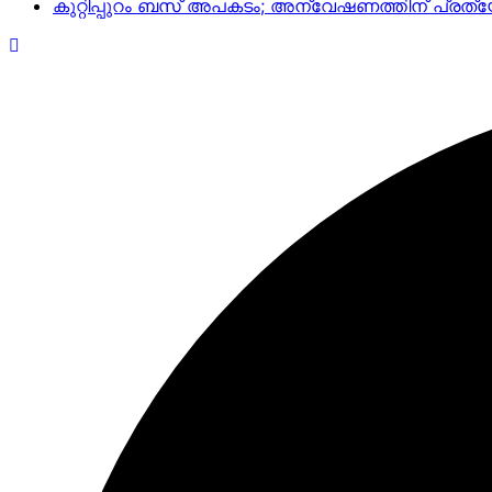
കുറ്റിപ്പുറം ബസ് അപകടം; അന്വേഷണത്തിന് പ്ര