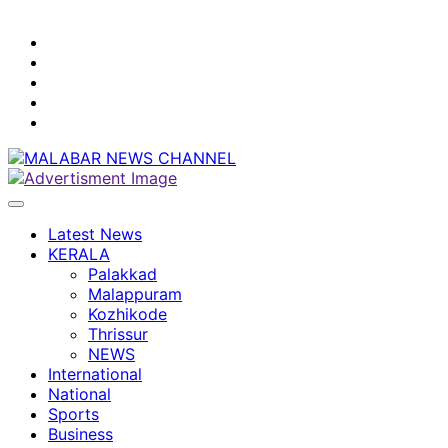
youtube
facebook
instagram
Mobile
App
twitter
Latest News
KERALA
Palakkad
Malappuram
Kozhikode
Thrissur
NEWS
International
National
Sports
Business