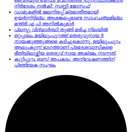
വൈദ്യുത ബന്ധം വേഗത്തിൽ പുനസ്ഥാപിക്കാൻ
നിർ​ദേശം നൽകി’; സണ്ണി ജോസഫ്
ഡാമുകളില്‍ ജലനിരപ്പ് ക്രമാതീതമായി
ഉയര്‍ന്നിട്ടില്ല, ആശങ്കപ്പെടേണ്ട സാഹചര്യമില്ല:
മന്ത്രി എ പി അനില്‍കുമാര്‍
പ്ലസ്ടു വിദ്യാർത്ഥി തുങ്ങി മരിച്ച നിലയിൽ
ഒറ്റപ്പാലം മയിലുംപുറത്ത് തെരുവുനായ 9
നായക്കുഞ്ഞുങ്ങളെ കടിച്ചുകൊന്നു. മയിലുംപുറം
ആലുംകുന്ന് ഭാഗത്താണ് പ്രദേശവാസികളെ
ഭീതിയിലാഴ്ത്തിയ തെരുവ് നായ അക്രമം നടന്നത്.
കുറ്റിപ്പുറം ബസ് അപകടം; അന്വേഷണത്തിന്
പ്രത്യേക സംഘം