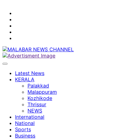
youtube
facebook
instagram
Mobile
App
twitter
Latest News
KERALA
Palakkad
Malappuram
Kozhikode
Thrissur
NEWS
International
National
Sports
Business