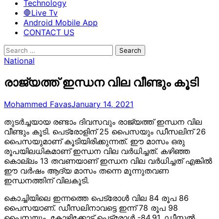
Technology
🛑Live Tv
Android Mobile App
CONTACT US
Search
for:
National
രാജ്യത്ത് ഇന്ധന വില വീണ്ടും കൂടി
Mohammed Favas
January 14, 2021
തുടര്‍ച്ചയായ രണ്ടാം ദിവസവും രാജ്യത്ത് ഇന്ധന വില
വീണ്ടും കൂടി. പെട്രോളിന് 25 പൈസയും ഡീസലിന് 26
പൈസയുമാണ് കൂടിയിരിക്കുന്നത്. ഈ മാസം ഒരു
രൂപയിലധികമാണ് ഇന്ധന വില വര്‍ധിച്ചത്. കഴിഞ്ഞ
കൊല്ലം 13 തവണയാണ് ഇന്ധന വില വര്‍ധിച്ചത് എങ്കില്‍
ഈ വര്‍ഷം ആദ്യ മാസം തന്നെ മൂന്നുതവണ
ഇന്ധനത്തിന് വിലകൂടി.
കൊച്ചിയിലെ ഇന്നത്തെ പെട്രോള്‍ വില 84 രൂപ 86
പൈസയാണ്. ഡീസലിനാവട്ടെ ഇന്ന് 78 രൂപ 98
പൈസയും. കോഴിക്കോട് പെട്രോള്‍ -84.91, ഡീസല്‍