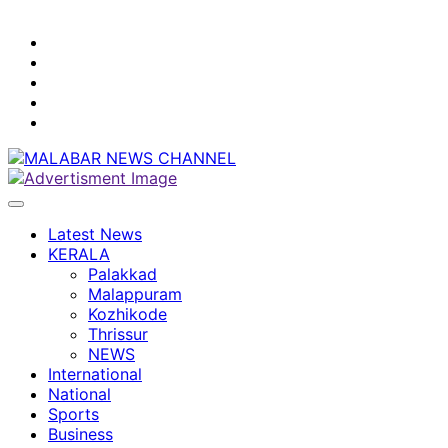
youtube
facebook
instagram
Mobile
App
twitter
Latest News
KERALA
Palakkad
Malappuram
Kozhikode
Thrissur
NEWS
International
National
Sports
Business