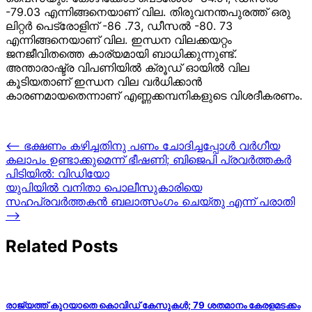
-79.03 എന്നിങ്ങനെയാണ് വില. തിരുവനന്തപുരത്ത് ഒരു
ലിറ്റര്‍ പെട്രോളിന് -86 .73, ഡീസല്‍ -80. 73
എന്നിങ്ങനെയാണ് വില. ഇന്ധന വിലക്കയറ്റം
ജനജീവിതത്തെ കാര്യമായി ബാധിക്കുന്നുണ്ട്.
അന്താരാഷ്ട്ര വിപണിയില്‍ ക്രൂഡ് ഓയില്‍ വില
കൂടിയതാണ് ഇന്ധന വില വര്‍ധിക്കാന്‍
കാരണമായതെന്നാണ് എണ്ണക്കമ്പനികളുടെ വിശദീകരണം.
Post
⟵
ഭക്ഷണം കഴിച്ചതിനു പണം ചോദിച്ചപ്പോൾ വർഗീയ
കലാപം ഉണ്ടാക്കുമെന്ന് ഭീഷണി; ബിജെപി പ്രവർത്തകർ
navigation
പിടിയിൽ: വിഡിയോ
യുപിയിൽ വനിതാ പൊലീസുകാരിയെ
സഹപ്രവർത്തകൻ ബലാത്സംഗം ചെയ്തു എന്ന് പരാതി
⟶
Related Posts
രാജ്യത്ത് കുറയാതെ കൊവിഡ് കേസുകള്‍; 79 ശതമാനം കേരളമടക്കം