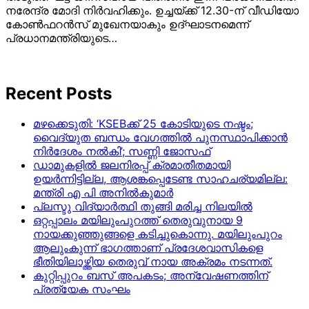
നരേന്ദ്ര മോദി നിര്‍വഹിക്കും. ഉച്ചയ്ക്ക് 12.30-ന് വീഡിയോ
കോണ്‍ഫറന്‍സ് മുഖേനയാകും ഉദ്ഘാടനമെന്ന്
പ്രധാനമന്ത്രിയുടെ…
Recent Posts
മഴക്കെടുതി: ‘KSEBക്ക് 25 കോടിയുടെ നഷ്ടം;
വൈദ്യുത ബന്ധം വേഗത്തിൽ പുനസ്ഥാപിക്കാൻ
നിർ​ദേശം നൽകി’; സണ്ണി ജോസഫ്
ഡാമുകളില്‍ ജലനിരപ്പ് ക്രമാതീതമായി
ഉയര്‍ന്നിട്ടില്ല, ആശങ്കപ്പെടേണ്ട സാഹചര്യമില്ല:
മന്ത്രി എ പി അനില്‍കുമാര്‍
പ്ലസ്ടു വിദ്യാർത്ഥി തുങ്ങി മരിച്ച നിലയിൽ
ഒറ്റപ്പാലം മയിലുംപുറത്ത് തെരുവുനായ 9
നായക്കുഞ്ഞുങ്ങളെ കടിച്ചുകൊന്നു. മയിലുംപുറം
ആലുംകുന്ന് ഭാഗത്താണ് പ്രദേശവാസികളെ
ഭീതിയിലാഴ്ത്തിയ തെരുവ് നായ അക്രമം നടന്നത്.
കുറ്റിപ്പുറം ബസ് അപകടം; അന്വേഷണത്തിന്
പ്രത്യേക സംഘം