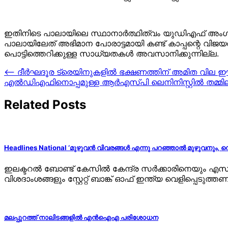
ഇതിനിടെ പാലായിലെ സ്ഥാനാര്‍ത്ഥിത്വം യുഡിഎഫ് അംഗീകരിച
പാലായിലേത് അഭിമാന പോരാട്ടമായി കണ്ട് കാപ്പന്റെ വിജയത
പൊട്ടിത്തെറിക്കുള്ള സാധ്യതകള്‍ അവസാനിക്കുന്നില്ല.
Post
⟵
ദീര്‍ഘദൂര ട്രെയിനുകളില്‍ ഭക്ഷണത്തിന് അമിത വില ഈട
എല്‍ഡിഎഫിനൊപ്പമുള്ള ആര്‍എസ്പി ലെനിനിസ്റ്റില്‍ തമ്മിലട
navigation
Related Posts
Headlines National ‘മുഴുവൻ വിവരങ്ങൾ എന്നു പറഞ്ഞാൽ മുഴുവനും, 
ഇലക്ടറൽ ബോണ്ട് കേസിൽ കേന്ദ്ര സർക്കാരിനെയും എസ്ബ
വിശദാംശങ്ങളും സ്റ്റേറ്റ് ബാങ്ക് ഓഫ് ഇന്ത്യ വെളിപ്പെടുത്ത
മലപ്പുറത്ത് നാലിടങ്ങളില്‍ എന്‍ഐഎ പരിശോധന