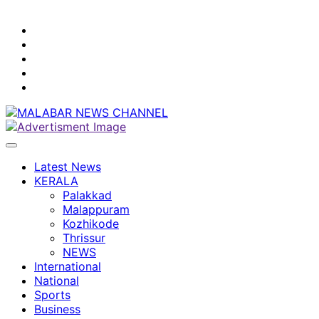
youtube
facebook
instagram
Mobile
App
twitter
Latest News
KERALA
Palakkad
Malappuram
Kozhikode
Thrissur
NEWS
International
National
Sports
Business