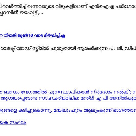
 പ്രവര്‍ത്തിച്ചിരുന്നവരുടെ വീടുകളിലാണ് എന്‍ഐഎ പരിശ
റമ്പിൽ യാഹുട്ടി,…
യതി ജൂൺ 16 വരെ ദീർഘിപ്പിച്ചു
്ട് മോഡ് സ്കീമിൽ പുതുതായി ആരംഭിക്കുന്ന പി. ജി. ഡിപ്
്യുത ബന്ധം വേഗത്തിൽ പുനസ്ഥാപിക്കാൻ നിർ​ദേശം നൽകി’;
ല, ആശങ്കപ്പെടേണ്ട സാഹചര്യമില്ല: മന്ത്രി എ പി അനില്‍കുമാ
ഞുങ്ങളെ കടിച്ചുകൊന്നു. മയിലുംപുറം ആലുംകുന്ന് ഭാഗത്ത
ത്യേക സംഘം