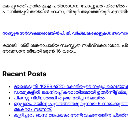
മലപ്പുറത്ത് എന്‍ഐഎ പരിശോധന. പോപ്പുലര്‍ ഫ്രണ്ടില്‍
പറമ്പിൽപ്പടി തയ്യിൽ ഹംസ, തിരൂർ ആലത്തിയൂർ കളത്തിപ്പ
സംസ്കൃത സർവ്വകലാശാലയിൽ പി. ജി. ഡിപ്ലോമ കോഴ്സുകൾ: അവസാന തീ
കാലടി: ശ്രീ ശങ്കരാചാര്യ സംസ്കൃത സർവ്വകലാശാല പ്രോജക
അവസാന തീയതി ജൂൺ 16 വരെ…
Recent Posts
മഴക്കെടുതി: ‘KSEBക്ക് 25 കോടിയുടെ നഷ്ടം; വൈദ
ഡാമുകളില്‍ ജലനിരപ്പ് ക്രമാതീതമായി ഉയര്‍ന്നിട്ടില്
പ്ലസ്ടു വിദ്യാർത്ഥി തുങ്ങി മരിച്ച നിലയിൽ
ഒറ്റപ്പാലം മയിലുംപുറത്ത് തെരുവുനായ 9 നായക്കുഞ്
അക്രമം നടന്നത്.
കുറ്റിപ്പുറം ബസ് അപകടം; അന്വേഷണത്തിന് പ്ര