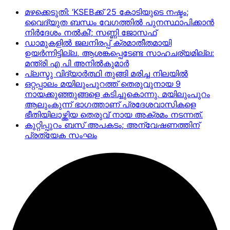
മഴക്കെടുതി: ‘KSEBക്ക് 25 കോടിയുടെ നഷ്ടം;
വൈദ്യുത ബന്ധം വേഗത്തിൽ പുനസ്ഥാപിക്കാൻ
നിർ​ദേശം നൽകി’; സണ്ണി ജോസഫ്
ഡാമുകളില്‍ ജലനിരപ്പ് ക്രമാതീതമായി
ഉയര്‍ന്നിട്ടില്ല, ആശങ്കപ്പെടേണ്ട സാഹചര്യമില്ല:
മന്ത്രി എ പി അനില്‍കുമാര്‍
പ്ലസ്ടു വിദ്യാർത്ഥി തുങ്ങി മരിച്ച നിലയിൽ
ഒറ്റപ്പാലം മയിലുംപുറത്ത് തെരുവുനായ 9
നായക്കുഞ്ഞുങ്ങളെ കടിച്ചുകൊന്നു. മയിലുംപുറം
ആലുംകുന്ന് ഭാഗത്താണ് പ്രദേശവാസികളെ
ഭീതിയിലാഴ്ത്തിയ തെരുവ് നായ അക്രമം നടന്നത്.
കുറ്റിപ്പുറം ബസ് അപകടം; അന്വേഷണത്തിന്
പ്രത്യേക സംഘം