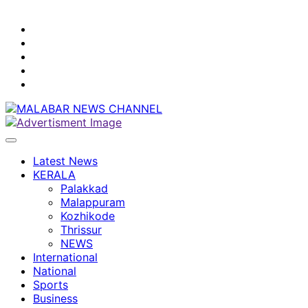
youtube
facebook
instagram
Mobile
App
twitter
Latest News
KERALA
Palakkad
Malappuram
Kozhikode
Thrissur
NEWS
International
National
Sports
Business