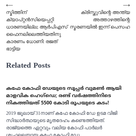
Post
⟵
⟶
സ്മിത്തിന്
ക്രിസ്തുവിന്റെ അന്ത്യ
navigation
ക്യാപ്റ്റൻസിയെപ്പറ്റി
അത്താഴത്തിന്റെ
ധാരണയില്ല; ആർപിഎസ്
സ്മരണയിൽ ഇന്ന് പെസഹ
ഫൈനലിലെത്തിയതിനു
കാരണം ധോണി: രജത്
ഭാട്ടിയ
Related Posts
കഫേ കോഫി ഡേയുടെ സൂപ്പർ വുമൺ ആയി
മാളവിക ഹെഗ്ഡെ; രണ്ട് വർഷത്തിനിടെ
നികത്തിയത് 5500 കോടി രൂപയുടെ കടം!
2019 ജൂലായ് 31നാണ് കഫേ കോഫി ഡേ ഉടമ വിജി
സിദ്ധാർത്ഥയുടെ മൃതദേഹം കണ്ടെത്തിയത്.
രാജ്യത്തെ ഏറ്റവും വലിയ കോഫി പാർലർ
ശൃംഘലയായ കഫേ കോഫി ഡേ…