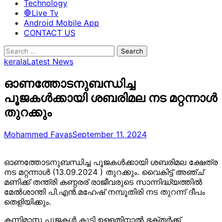
Technology
🛑Live Tv
Android Mobile App
CONTACT US
Search
for:
kerala
Latest News
ഓണത്തോടനുബന്ധിച്ച
പൂജകള്‍ക്കായി ശബരിമല നട മറ്റന്നാൾ
തുറക്കും
Mohammed Favas
September 11, 2024
ഓണത്തോടനുബന്ധിച്ച പൂജകള്‍ക്കായി ശബരിമല ക്ഷേത്ര
നട മറ്റന്നാൾ (13.09.2024 ) തുറക്കും. വൈകിട്ട് അഞ്ച്
മണിക്ക് തന്ത്രി കണ്ഠരര് രാജീവരുടെ സാന്നിദ്ധ്യത്തില്‍
മേല്‍ശാന്തി പി.എന്‍.മഹേഷ് നമ്പൂതിരി നട തുറന്ന് ദീപം
തെളിയിക്കും.
കന്നിമാസ പൂജകള്‍ കൂടി ഉള്ളതിനാല്‍ ഭക്തര്‍ക്ക്