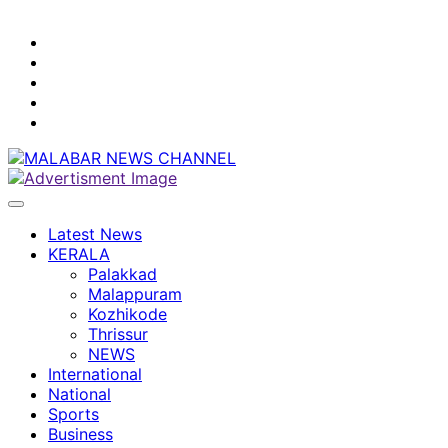
youtube
facebook
instagram
Mobile
App
twitter
Latest News
KERALA
Palakkad
Malappuram
Kozhikode
Thrissur
NEWS
International
National
Sports
Business