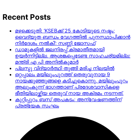
Recent Posts
മഴക്കെടുതി: ‘KSEBക്ക് 25 കോടിയുടെ നഷ്ടം;
വൈദ്യുത ബന്ധം വേഗത്തിൽ പുനസ്ഥാപിക്കാൻ
നിർ​ദേശം നൽകി’; സണ്ണി ജോസഫ്
ഡാമുകളില്‍ ജലനിരപ്പ് ക്രമാതീതമായി
ഉയര്‍ന്നിട്ടില്ല, ആശങ്കപ്പെടേണ്ട സാഹചര്യമില്ല:
മന്ത്രി എ പി അനില്‍കുമാര്‍
പ്ലസ്ടു വിദ്യാർത്ഥി തുങ്ങി മരിച്ച നിലയിൽ
ഒറ്റപ്പാലം മയിലുംപുറത്ത് തെരുവുനായ 9
നായക്കുഞ്ഞുങ്ങളെ കടിച്ചുകൊന്നു. മയിലുംപുറം
ആലുംകുന്ന് ഭാഗത്താണ് പ്രദേശവാസികളെ
ഭീതിയിലാഴ്ത്തിയ തെരുവ് നായ അക്രമം നടന്നത്.
കുറ്റിപ്പുറം ബസ് അപകടം; അന്വേഷണത്തിന്
പ്രത്യേക സംഘം