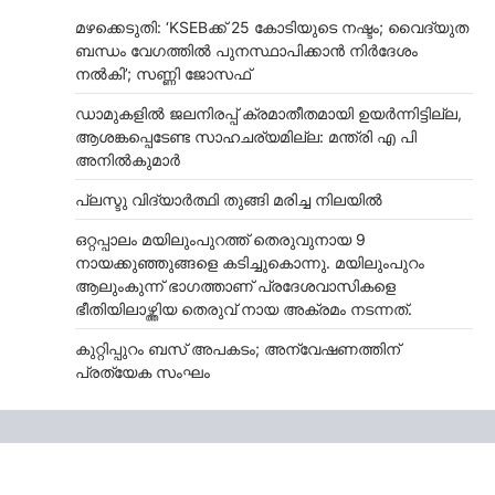
മഴക്കെടുതി: ‘KSEBക്ക് 25 കോടിയുടെ നഷ്ടം; വൈദ്യുത
ബന്ധം വേഗത്തിൽ പുനസ്ഥാപിക്കാൻ നിർ​ദേശം
നൽകി’; സണ്ണി ജോസഫ്
ഡാമുകളില്‍ ജലനിരപ്പ് ക്രമാതീതമായി ഉയര്‍ന്നിട്ടില്ല,
ആശങ്കപ്പെടേണ്ട സാഹചര്യമില്ല: മന്ത്രി എ പി
അനില്‍കുമാര്‍
പ്ലസ്ടു വിദ്യാർത്ഥി തുങ്ങി മരിച്ച നിലയിൽ
ഒറ്റപ്പാലം മയിലുംപുറത്ത് തെരുവുനായ 9
നായക്കുഞ്ഞുങ്ങളെ കടിച്ചുകൊന്നു. മയിലുംപുറം
ആലുംകുന്ന് ഭാഗത്താണ് പ്രദേശവാസികളെ
ഭീതിയിലാഴ്ത്തിയ തെരുവ് നായ അക്രമം നടന്നത്.
കുറ്റിപ്പുറം ബസ് അപകടം; അന്വേഷണത്തിന്
പ്രത്യേക സംഘം