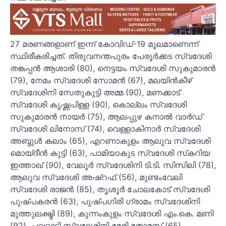
27 മരണങ്ങളാണ് ഇന്ന് കോവിഡ്-19 മൂലമാണെന്ന്
സ്ഥിരീകരിച്ചത്. തിരുവനന്തപുരം പേരൂര്
ക്കട സ്വദേശി
തങ്കപ്പന്
ആശാരി (80), നെട്ടയം സ്വദേശി സുകുമാരന്
(79), നേമം സ്വദേശി സോമന്
(67), മലയിന്
കീഴ്
സ്വദേശിനി സേതുകുട്ടി അമ്മ (90), മണക്കാട്
സ്വദേശി കൃഷ്ണപിള്ള (90), കൊല്ലം സ്വദേശി
സുകുമാരന്
നായര്
(75), ആലപ്പുഴ കനാല്
വാര്
ഡ്
സ്വദേശി ലിനോസ് (74), വെള്ളാകിനാര്
സ്വദേശി
അബ്ദുള്
കലാം (65), എറണാകുളം ആലുവ സ്വദേശി
മൊയ്ദീന്
കുട്ടി (63), പാമിയാകുട സ്വദേശി സ്‌കറിയ
ഇത്താഖ് (90), വേലൂര്
സ്വദേശിനി ടി.ടി. സിസിലി (78),
ആലുവ സ്വദേശി അഷ്‌റഫ് (56), മുണ്ടംവേലി
സ്വദേശി രാജന്
(85), തൃശൂര്
ചോലകോട് സ്വദേശി
പുഷ്പകരന്
(63), പുഷ്പഗിരി ഗ്രാമം സ്വദേശിനി
മുത്തുലക്ഷ്മി (89), കുന്നംകുളം സ്വദേശി എം.കെ. മണി
(92), പവറാട്ടി സ്വദേശിനി മേരി തോമസ് (65),