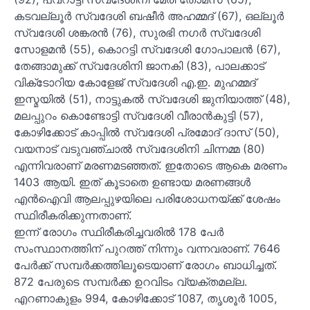
കടവല്ലൂര്
സ്വദേശി ബഷീര്
അഹമ്മദ് (67), ഒല്ലൂര്
സ്വദേശി ശങ്കരന്
(76), സുരഭി നഗര്
സ്വദേശി
സോളമന്
(55), കൊറട്ടി സ്വദേശി ഗോപാലന്
(67),
തേങ്ങാമുക്ക് സ്വദേശിനി ജാനകി (83), പാലക്കാട്
വിക്‌ടോറിയ കോളേജ് സ്വദേശി എ.ഇ. മുഹമ്മദ്
ഇസ്മയില്
(51), നാട്ടുകല്
സ്വദേശി ജുനിയാത്ത് (48),
മലപ്പുറം കൊണ്ടോട്ടി സ്വദേശി വീരാന്
കുട്ടി (57),
കോഴിക്കോട് കാപ്പില്
സ്വദേശി പ്രമോദ് ദാസ് (50),
വയനാട് വടുവഞ്ചാല്
സ്വദേശിനി ചിന്നമ്മ (80)
എന്നിവരാണ് മരണമടഞ്ഞത്. ഇതോടെ ആകെ മരണം
1403 ആയി. ഇത് കൂടാതെ ഉണ്ടായ മരണങ്ങള്
എന്
ഐവി ആലപ്പുഴയിലെ പരിശോധനയ്ക്ക് ശേഷം
സ്ഥിരീകരിക്കുന്നതാണ്.
ഇന്ന് രോഗം സ്ഥിരീകരിച്ചവരില്
178 പേര്
സംസ്ഥാനത്തിന് പുറത്ത് നിന്നും വന്നവരാണ്. 7646
പേര്
ക്ക് സമ്പര്
ക്കത്തിലൂടെയാണ് രോഗം ബാധിച്ചത്.
872 പേരുടെ സമ്പര്
ക്ക ഉറവിടം വ്യക്തമല്ല.
എറണാകുളം 994, കോഴിക്കോട് 1087, തൃശൂര്
1005,