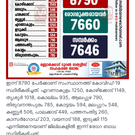
ഇന്ന് 8790 പേര്
ക്കാണ് സംസ്ഥാനത്ത് കോവിഡ്-19
സ്ഥിരീകരിച്ചത്. എറണാകുളം 1250, കോഴിക്കോട് 1149,
തൃശൂര്
1018, കൊല്ലം 935, ആലപ്പുഴ 790,
തിരുവനന്തപുരം 785, കോട്ടയം 594, മലപ്പുറം 548,
കണ്ണൂര്
506, പാലക്കാട് 449, പത്തനംതിട്ട 260,
കാസര്
ഗോഡ് 203, വയനാട് 188, ഇടുക്കി 115
എന്നിങ്ങനേയാണ് ജില്ലകളില്
ഇന്ന് രോഗ ബാധ
സ്ഥിരീകരിച്ചത്.