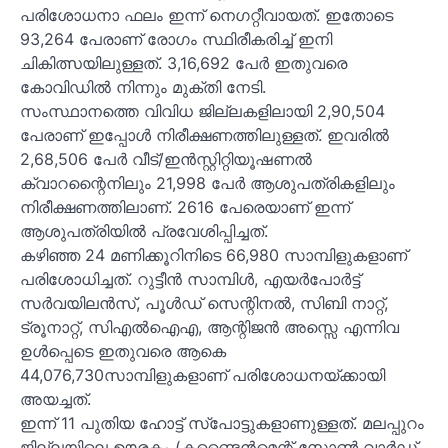
പരിശോധനാ ഫലം ഇന്ന് നെഗറ്റീവായത്. ഇതോടെ
93,264 പേരാണ് രോഗം സ്ഥിരീകരിച്ച് ഇനി
ചികിത്സയിലുള്ളത്. 3,16,692 പേര്
ഇതുവരെ
കോവിഡില്
നിന്നും മുക്തി നേടി.
സംസ്ഥാനത്തെ വിവിധ ജില്ലകളിലായി 2,90,504
പേരാണ് ഇപ്പോള്
നിരീക്ഷണത്തിലുള്ളത്. ഇവരില്
2,68,506 പേര്
വീട്/ഇന്
സ്റ്റിറ്റിയൂഷണല്
ക്വാറന്റൈനിലും 21,998 പേര്
ആശുപത്രികളിലും
നിരീക്ഷണത്തിലാണ്. 2616 പേരെയാണ് ഇന്ന്
ആശുപത്രിയില്
പ്രവേശിപ്പിച്ചത്.
കഴിഞ്ഞ 24 മണിക്കൂറിനിടെ 66,980 സാമ്പിളുകളാണ്
പരിശോധിച്ചത്. റുട്ടീന്
സാമ്പിള്
, എയര്
പോര്
ട്ട്
സര്
വയിലന്
സ്, പൂള്
ഡ് സെന്റിനല്
, സിബി നാറ്റ്,
ട്രൂനാറ്റ്, സിഎല്
ഐഎ, ആന്റിജന്
അസ്സെ എന്നിവ
ഉള്
പ്പെടെ ഇതുവരെ ആകെ
44,076,730സാമ്പിളുകളാണ് പരിശോധനയ്ക്കായി
അയച്ചത്.
ഇന്ന് 11 പുതിയ ഹോട്ട് സ്‌പോട്ടുകളാണുള്ളത്. മലപ്പുറം
ജില്ലയിലെ ഊരകം (കണ്ടൈന്
മെന്റ് സോണ്
വാര്
ഡ്