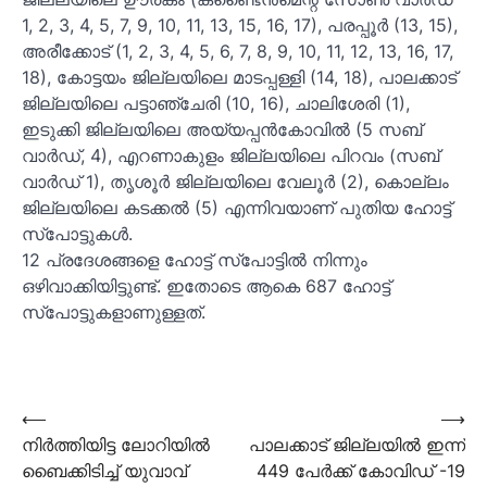
1, 2, 3, 4, 5, 7, 9, 10, 11, 13, 15, 16, 17), പരപ്പൂര്
(13, 15),
അരീക്കോട് (1, 2, 3, 4, 5, 6, 7, 8, 9, 10, 11, 12, 13, 16, 17,
18), കോട്ടയം ജില്ലയിലെ മാടപ്പള്ളി (14, 18), പാലക്കാട്
ജില്ലയിലെ പട്ടാഞ്ചേരി (10, 16), ചാലിശേരി (1),
ഇടുക്കി ജില്ലയിലെ അയ്യപ്പന്
കോവില്
(5 സബ്
വാര്
ഡ്, 4), എറണാകുളം ജില്ലയിലെ പിറവം (സബ്
വാര്
ഡ് 1), തൃശൂര്
ജില്ലയിലെ വേലൂര്
(2), കൊല്ലം
ജില്ലയിലെ കടക്കല്
(5) എന്നിവയാണ് പുതിയ ഹോട്ട്
സ്‌പോട്ടുകള്
.
12 പ്രദേശങ്ങളെ ഹോട്ട് സ്‌പോട്ടില്
നിന്നും
ഒഴിവാക്കിയിട്ടുണ്ട്. ഇതോടെ ആകെ 687 ഹോട്ട്
സ്‌പോട്ടുകളാണുള്ളത്.
⟵
⟶
Post
നിർത്തിയിട്ട ലോറിയിൽ
പാലക്കാട് ജില്ലയിൽ ഇന്ന്
navigation
ബൈക്കിടിച്ച് യുവാവ്
449 പേര്‍ക്ക് കോവിഡ് -19