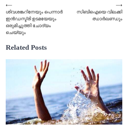
Post
⟵
⟶
ശിവശങ്കറിനേയും പെന്നാർ
സിബിഐയെ വിലക്കി
navigation
ഇൻഡസ്ട്രി ഉടമയേയും
ഝാർഖണ്ഡും
ഒരുമിച്ചുത്തി ചോദ്യം
ചെയ്യും
Related Posts