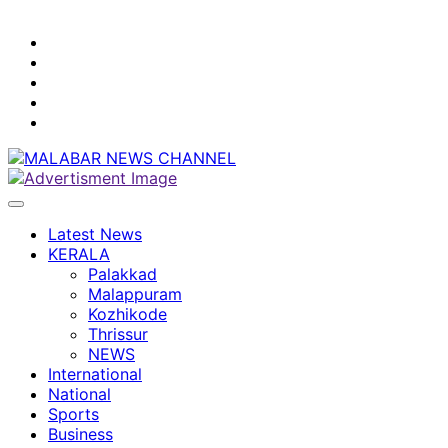
youtube
facebook
instagram
Mobile
App
twitter
Latest News
KERALA
Palakkad
Malappuram
Kozhikode
Thrissur
NEWS
International
National
Sports
Business