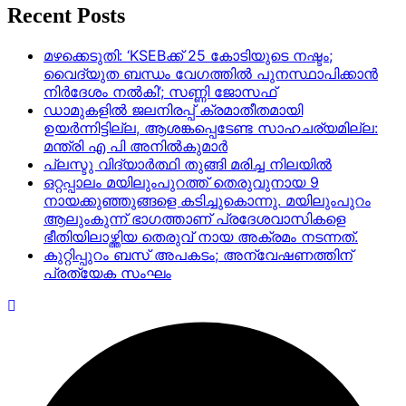
Recent Posts
മഴക്കെടുതി: ‘KSEBക്ക് 25 കോടിയുടെ നഷ്ടം;
വൈദ്യുത ബന്ധം വേഗത്തിൽ പുനസ്ഥാപിക്കാൻ
നിർ​ദേശം നൽകി’; സണ്ണി ജോസഫ്
ഡാമുകളില്‍ ജലനിരപ്പ് ക്രമാതീതമായി
ഉയര്‍ന്നിട്ടില്ല, ആശങ്കപ്പെടേണ്ട സാഹചര്യമില്ല:
മന്ത്രി എ പി അനില്‍കുമാര്‍
പ്ലസ്ടു വിദ്യാർത്ഥി തുങ്ങി മരിച്ച നിലയിൽ
ഒറ്റപ്പാലം മയിലുംപുറത്ത് തെരുവുനായ 9
നായക്കുഞ്ഞുങ്ങളെ കടിച്ചുകൊന്നു. മയിലുംപുറം
ആലുംകുന്ന് ഭാഗത്താണ് പ്രദേശവാസികളെ
ഭീതിയിലാഴ്ത്തിയ തെരുവ് നായ അക്രമം നടന്നത്.
കുറ്റിപ്പുറം ബസ് അപകടം; അന്വേഷണത്തിന്
പ്രത്യേക സംഘം