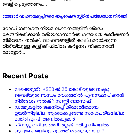
വെളിപ്പെടുത്തണം.…
മോട്ടോര്‍ വാഹനവകുപ്പിന്‍റെ ഓപ്പറേഷന്‍ സ്ക്രീന്‍ പരിശോധന നിര്‍ത്തി
റോഡ് ഗതാഗത നിയമ ലംഘനങ്ങളിൽ ശ്രദ്ധ
കേന്ദ്രീകരിക്കാൻ ഉദ്യോഗസ്ഥർക്ക് ഗതാഗത കമ്മീഷണർ
നിർദേശം നൽകി. വാഹനങ്ങളിൽ കാഴ്ച മറയ്ക്കുന്ന
രീതിയിലുള്ള കൂളിങ് ഫിലിമും കർട്ടനും നീക്കാനായി
മോട്ടോർ…
Recent Posts
മഴക്കെടുതി: ‘KSEBക്ക് 25 കോടിയുടെ നഷ്ടം;
വൈദ്യുത ബന്ധം വേഗത്തിൽ പുനസ്ഥാപിക്കാൻ
നിർ​ദേശം നൽകി’; സണ്ണി ജോസഫ്
ഡാമുകളില്‍ ജലനിരപ്പ് ക്രമാതീതമായി
ഉയര്‍ന്നിട്ടില്ല, ആശങ്കപ്പെടേണ്ട സാഹചര്യമില്ല:
മന്ത്രി എ പി അനില്‍കുമാര്‍
പ്ലസ്ടു വിദ്യാർത്ഥി തുങ്ങി മരിച്ച നിലയിൽ
ഒറ്റപ്പാലം മയിലുംപുറത്ത് തെരുവുനായ 9