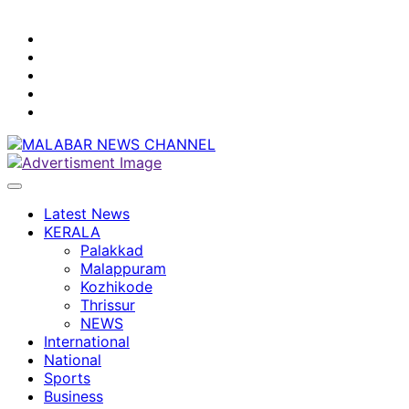
youtube
facebook
instagram
Mobile
App
twitter
Latest News
KERALA
Palakkad
Malappuram
Kozhikode
Thrissur
NEWS
International
National
Sports
Business