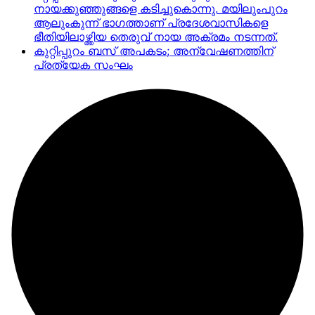
നായക്കുഞ്ഞുങ്ങളെ കടിച്ചുകൊന്നു. മയിലുംപുറം
ആലുംകുന്ന് ഭാഗത്താണ് പ്രദേശവാസികളെ
ഭീതിയിലാഴ്ത്തിയ തെരുവ് നായ അക്രമം നടന്നത്.
കുറ്റിപ്പുറം ബസ് അപകടം; അന്വേഷണത്തിന്
പ്രത്യേക സംഘം