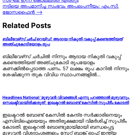
navigation
നടിയെ അപമാനിച്ച സംഭവം അപലപനീയം: എം.സി.
ജോസഫൈന്‍
⟶
Related Posts
ബിലീവേഴ്‌സ് ചർച് റെയ്ഡ്: ആദായ നികുതി വകുപ്പ് കണ്ടെത്തിയത്
അഞ്ചുകോടിയോളം രൂപ
ബിലീവേഴ്‌സ് ചർചിൽ നിന്നും ആദായ നികുതി വകുപ്പ്
കണ്ടെത്തിയത് അഞ്ചുകോടി രൂപയോളം
കണക്കിൽപ്പെടാത്ത പണം. 57 ലക്ഷം രൂപ കാറിൽ നിന്നും
ശേഷിക്കുന്ന തുക വിവിധ സ്ഥാപനങ്ങളിൽ…
Headlines National ‘മുഴുവൻ വിവരങ്ങൾ എന്നു പറഞ്ഞാൽ മുഴുവനും,
സെലക്ടീവായിരിക്കരുത്’: ഇലക്ടറൽ ബോണ്ട് കേസിൽ സുപ്രീം കോടതി
ഇലക്ടറൽ ബോണ്ട് കേസിൽ കേന്ദ്ര സർക്കാരിനെയും
എസ്ബിഐയെയും അതിരൂക്ഷമായി വിമർശിച്ച് സുപ്രീം
കോടതി. ഇലക്ടറൽ ബോണ്ടുമായിമായി ബന്ധപ്പെട്ട
മുഴുവൻ വിശദാംശങ്ങളും സ്റ്റേറ്റ് ബാങ്ക് ഓഫ് ഇന്ത്യ